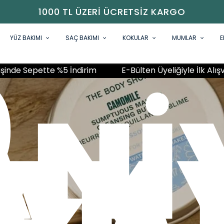
1000 TL ÜZERI ÜCRETSIZ KARGO
YÜZ BAKIMI
SAÇ BAKIMI
KOKULAR
MUMLAR
E
N
n Üyeliğiyle İlk Alışverişinde Sepette %5 İndirim
E-Bü
ÜZE
EDİ