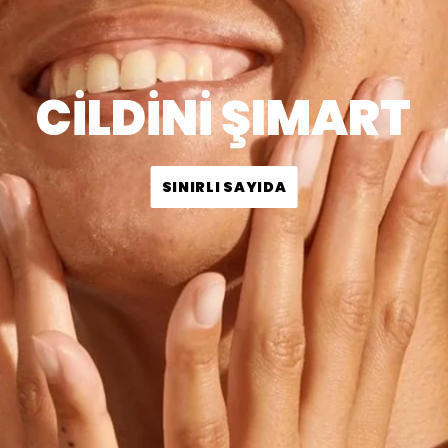
CİLDİNİ ŞIMART
SINIRLI SAYIDA