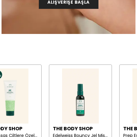
ALIŞVERİŞE BAŞLA
ODY SHOP
THE BODY SHOP
THE 
Aloe Hassas Ciltlere Özel Yatıştırıcı Yüz Temizleme Losyonu 125 ml
Edelweiss Bouncy Jel Mist 57 ml