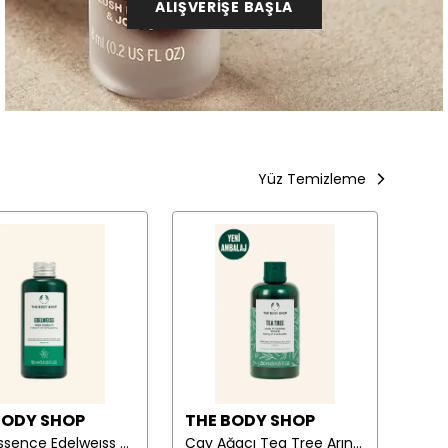
ALIŞVERİŞE BAŞLA
Yüz Temizleme
BODY SHOP
THE BODY SHOP
THE
Prep Essence Edelweıss Nemlendirici Tonik 150 ml
Çay Ağacı Tea Tree Arındırıcı Tonik 250 ml Klasik