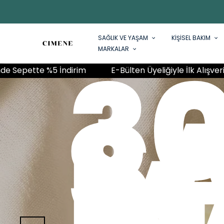
SAĞLIK VE YAŞAM
KİŞİSEL BAKIM
E
MARKALAR
yeliğiyle İlk Alışverişinde Sepette %5 İndirim
E-Bülte
E
G
I
H