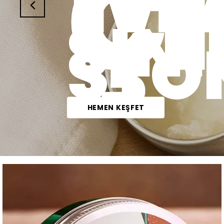
SE
SINI
STO
HEMEN KEŞFET