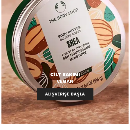
CİLT BAKIMI
VEGAN
ALIŞVERİŞE BAŞLA