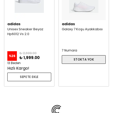
adidas
adidas
Unisex Sneaker Beyaz
Galaxy 7 Koşu Ayakkabısı
Hp6012 Vs 2.0
7 Numara
₺ 2,699.00
%
26
₺ 1,999.00
STOKTA YOK
13 Beden
Hızlı Kargo!
SEPETE EKLE