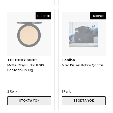
Tükendi
Tükendi
THE BODY SHOP
Tchibo
Matte Clay Pudra B 010
Mavi Kişisel Bakım Çantası
Peruvıan Lıly 10g
2 Renk
1 Renk
STOKTA YOK
STOKTA YOK