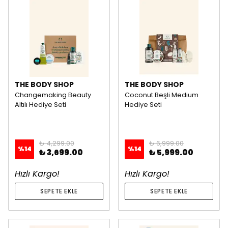
THE BODY SHOP
THE BODY SHOP
Changemaking Beauty
Coconut Beşli Medium
Altılı Hediye Seti
Hediye Seti
₺ 4,299.00
₺ 6,999.00
%
14
%
14
₺ 3,699.00
₺ 5,999.00
Hızlı Kargo!
Hızlı Kargo!
SEPETE EKLE
SEPETE EKLE