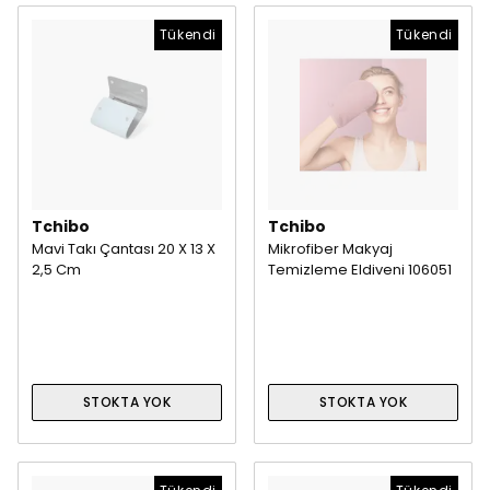
Tükendi
Tükendi
Tchibo
Tchibo
Mavi Takı Çantası 20 X 13 X
Mikrofiber Makyaj
2,5 Cm
Temizleme Eldiveni 106051
STOKTA YOK
STOKTA YOK