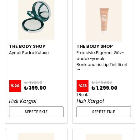
THE BODY SHOP
THE BODY SHOP
Aynalı Pudra Kutusu
Freestyle Pigment Göz-
dudak-yanak
Renklendirici Lip Tint 15 ml
Stand
₺ 499.00
₺ 1,499.00
%
20
%
13
₺ 399.00
₺ 1,299.00
1 Renk
Hızlı Kargo!
Hızlı Kargo!
SEPETE EKLE
SEPETE EKLE