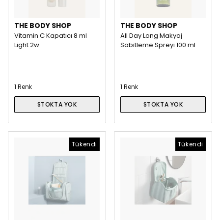
THE BODY SHOP
THE BODY SHOP
Vitamin C Kapatıcı 8 ml
All Day Long Makyaj
Light 2w
Sabitleme Spreyi 100 ml
1 Renk
1 Renk
STOKTA YOK
STOKTA YOK
Tükendi
Tükendi