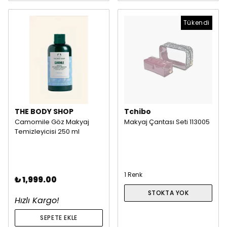
Tükendi
THE BODY SHOP
Tchibo
Camomile Göz Makyaj
Makyaj Çantası Seti 113005
Temizleyicisi 250 ml
1 Renk
₺ 1,999.00
STOKTA YOK
Hızlı Kargo!
SEPETE EKLE