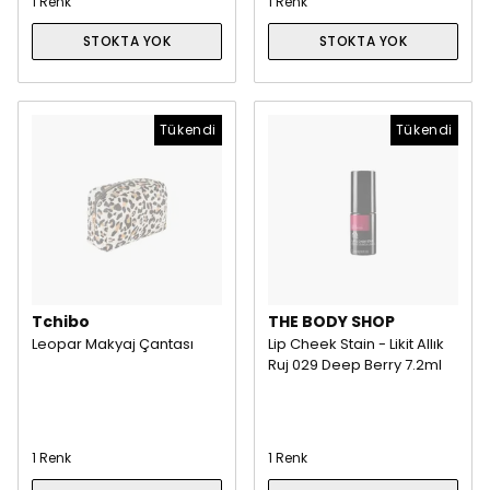
1 Renk
1 Renk
STOKTA YOK
STOKTA YOK
Tükendi
Tükendi
Tchibo
THE BODY SHOP
Leopar Makyaj Çantası
Lip Cheek Stain - Likit Allık
Ruj 029 Deep Berry 7.2ml
1 Renk
1 Renk