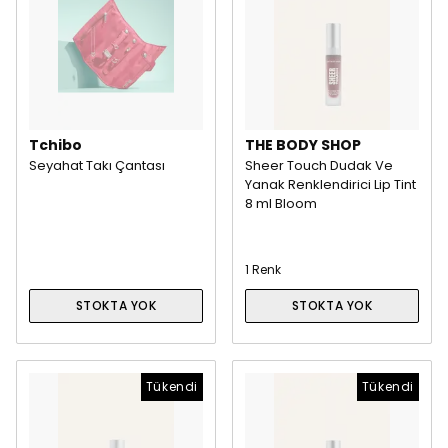
Tchibo
THE BODY SHOP
Seyahat Takı Çantası
Sheer Touch Dudak Ve
Yanak Renklendirici Lip Tint
8 ml Bloom
1 Renk
STOKTA YOK
STOKTA YOK
Tükendi
Tükendi