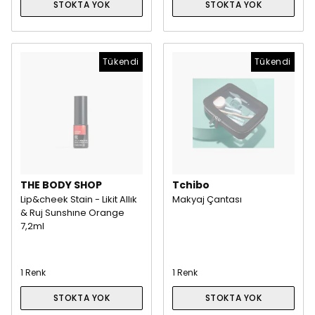
STOKTA YOK
STOKTA YOK
Tükendi
Tükendi
THE BODY SHOP
Tchibo
Lip&cheek Stain - Likit Allık
Makyaj Çantası
& Ruj Sunshıne Orange
7,2ml
1 Renk
1 Renk
STOKTA YOK
STOKTA YOK