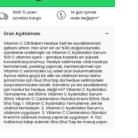
1000 TL üzeri
14 gün içinde
ücretsiz kargo
iade değişim*
Ürün Açıklaması
Vitamin C Cilt Bakım Hediye Seti ile sevdiklerinizin
ışıltısını artırın. Her ürün en az %90 doğal kaynaklı
içeriklerle üretilmiştir ve Vitamin C Aydınlatıcı Serum
%10 C vitamini içerir - şimdiye kadarki en yüksek
konsantrasyonumuz. Hediye setimizde; cildi nazikçe
temizlemek, peeling yapmak, nemlendirmek için
Vitamin C serimizden üç adet ürün bulunmaktadır.
Ayrıca daha güçlü bir etki ve cildinizin biraz daha
şımarması için Gua Sha taşı da hediye setimizdeki
sürprizlerimizden biridir. Kendiniz ya da sevdikleriniz
için harika bir hediye, değil mi? Vitamin C Aydınlatıcı
Temizleme Jeli 100ml; Vitamin C Aydınlatıcı Serum
30ml; Vitamin C Canlandırıcı Gündüz Kremi 50ml; Gua
Sha Taşı; 1. Vitamin C Aydınlatıcı Temizleme Jeli ile
cildinizi temizleyin. 2. Vitamin C Aydınlatıcı Serum’u
cildinize uygulayın. 3. Vitamin C Canlandırıcı Gündüz
Kremi’ni cildinize masaj yaparak uygulayın. 4. Yüz
hatlarınızı takip ederek Gha Sha Taşı ile masaj yapın.