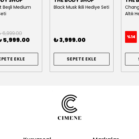
ODY SHOP
THE BODY SHOP
THE 
 Beşli Medium
Black Musk Ikili Hediye Seti
Chang
eti
Altılı 
 6,999.00
%
14
₺ 5,999.00
₺ 3,999.00
EPETE EKLE
SEPETE EKLE