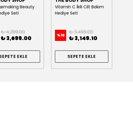
BODY SHOP
THE BODY SHOP
THE
emaking Beauty
Vitamin C İkili Cilt Bakım
Stra
Hediye Seti
Hediye Seti
Hedi
₺ 4,299.00
₺ 3,499.00
%
10
%
8
₺ 3,699.00
₺ 3,149.10
SEPETE EKLE
SEPETE EKLE