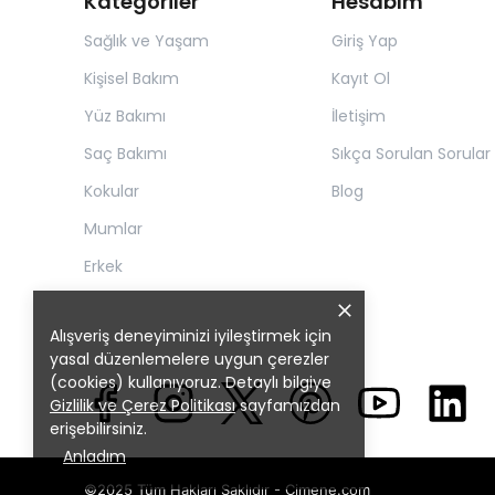
Kategoriler
Hesabım
Sağlık ve Yaşam
Giriş Yap
Kişisel Bakım
Kayıt Ol
Yüz Bakımı
İletişim
Saç Bakımı
Sıkça Sorulan Sorular
Kokular
Blog
Mumlar
Erkek
Alışveriş deneyiminizi iyileştirmek için
yasal düzenlemelere uygun çerezler
(cookies) kullanıyoruz. Detaylı bilgiye
Gizlilik ve Çerez Politikası
sayfamızdan
erişebilirsiniz.
Anladım
©2025 Tüm Hakları Saklıdır - Cimene.com