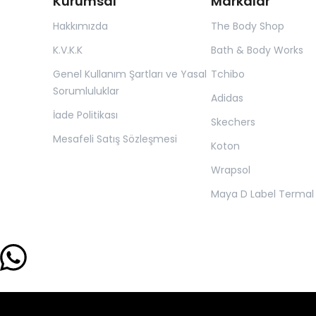
Kurumsal
Markalar
Hakkımızda
The Body Shop
K.V.K.K
Bath & Body Works
Genel Kullanım Şartları ve Yasal
Tchibo
Sorumluluklar
Adidas
İade Politikası
Skechers
Mesafeli Satış Sözleşmesi
Koton
Wrapsol
Maya D Label Termal 