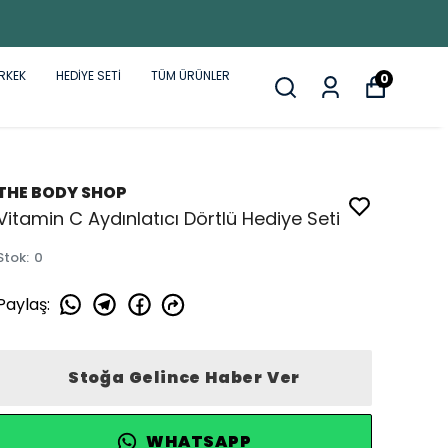
RKEK
HEDİYE SETİ
TÜM ÜRÜNLER
0
THE BODY SHOP
Vitamin C Aydınlatıcı Dörtlü Hediye Seti
Stok
:
0
Paylaş
:
Stoğa Gelince Haber Ver
WHATSAPP