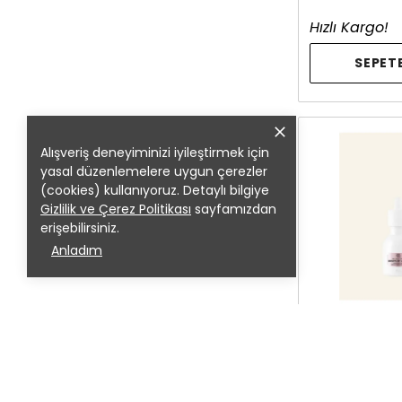
Hızlı Kargo!
SEPETE
Alışveriş deneyiminizi iyileştirmek için
yasal düzenlemelere uygun çerezler
(cookies) kullanıyoruz. Detaylı bilgiye
Gizlilik ve Çerez Politikası
sayfamızdan
erişebilirsiniz.
Anladım
THE BODY SH
Drops Of Light™
Serum