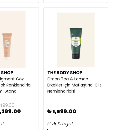
 SHOP
THE BODY SHOP
Pigment Göz-
Green Tea & Lemon
k Renklendirici
Erkekler Için Matlaştırıcı Cilt
 ml Stand
Nemlendiricisi
,499.00
1,299.00
₺ 1,699.00
o!
Hızlı Kargo!