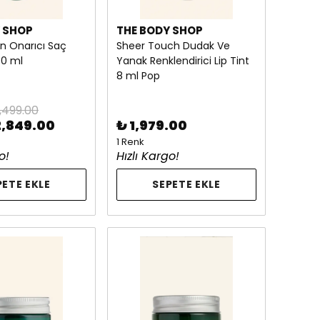
 SHOP
THE BODY SHOP
n Onarıcı Saç
Sheer Touch Dudak Ve
40 ml
Yanak Renklendirici Lip Tint
8 ml Pop
,499.00
2,849.00
₺ 1,979.00
1 Renk
o!
Hızlı Kargo!
PETE EKLE
SEPETE EKLE