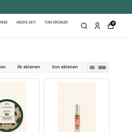
RKEK
HEDİYE SETİ
TÜM ÜRÜNLER
0
lan
İlk eklenen
Son eklenen