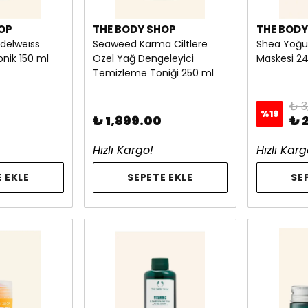
OP
THE BODY SHOP
THE BODY
delweıss
Seaweed Karma Ciltlere
Shea Yoğu
onik 150 ml
Özel Yağ Dengeleyici
Maskesi 2
Temizleme Toniği 250 ml
₺ 3
%
19
₺ 1,899.00
₺ 
Hızlı Kargo!
Hızlı Karg
 EKLE
SEPETE EKLE
SE