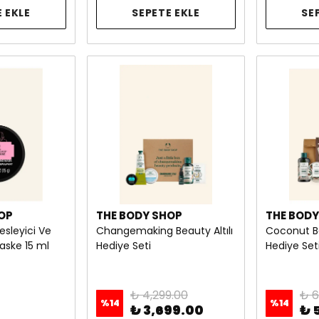
 EKLE
SEPETE EKLE
SE
OP
THE BODY SHOP
THE BODY
Besleyici Ve
Changemaking Beauty Altılı
Coconut B
aske 15 ml
Hediye Seti
Hediye Set
₺ 4,299.00
₺ 6
%
14
%
14
₺ 3,699.00
₺ 