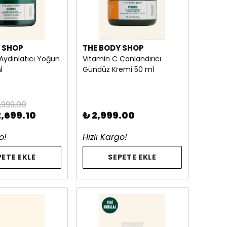
 SHOP
THE BODY SHOP
Aydınlatıcı Yoğun
Vitamin C Canlandırıcı
l
Gündüz Kremi 50 ml
,999.00
2,699.10
₺ 2,999.00
o!
Hızlı Kargo!
PETE EKLE
SEPETE EKLE