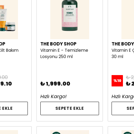
OP
THE BODY SHOP
THE BODY
Cilt Bakım
Vitamin E - Temizleme
Vitamin E 
Losyonu 250 ml
30 ml
9.00
₺ 2
%
10
49.10
₺ 1,999.00
₺ 
Hızlı Kargo!
Hızlı Karg
 EKLE
SEPETE EKLE
SE