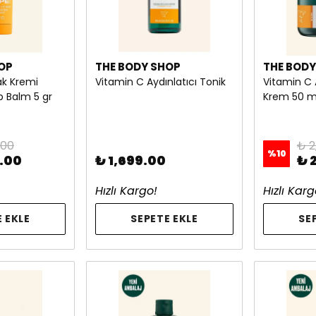
OP
THE BODY SHOP
THE BODY
ak Kremi
Vitamin C Aydınlatıcı Tonik
Vitamin C 
p Balm 5 gr
Krem 50 m
.00
₺ 2
%
10
.00
₺ 1,699.00
₺ 
Hızlı Kargo!
Hızlı Karg
 EKLE
SEPETE EKLE
SE