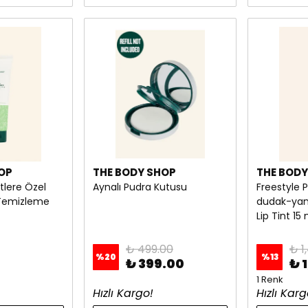
OP
THE BODY SHOP
THE BODY
tlere Özel
Aynalı Pudra Kutusu
Freestyle 
z Temizleme
dudak-yana
Lip Tint 15
₺ 499.00
₺ 1
%
20
%
13
₺ 399.00
₺ 
1 Renk
Hızlı Kargo!
Hızlı Karg