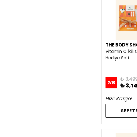
THE BODY SH
Vitamin C İkili 
Hediye Seti
₺ 3,49
%
10
₺ 3,1
Hızlı Kargo!
SEPETE