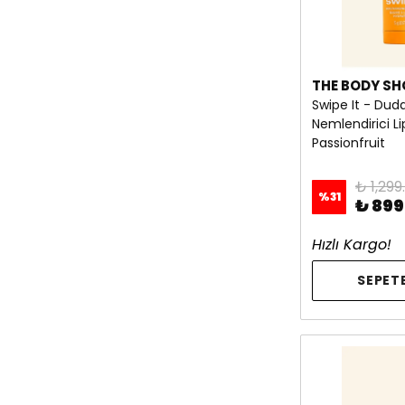
THE BODY SH
Swipe It - Dud
Nemlendirici Li
Passionfruit
₺ 1,299
%
31
₺ 899
Hızlı Kargo!
SEPETE