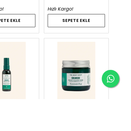
o!
Hızlı Kargo!
PETE EKLE
SEPETE EKLE
 SHOP
THE BODY SHOP
Bouncy Jel Mist
Edelweiss Bouncy Uyku
Maskesi 75 ml