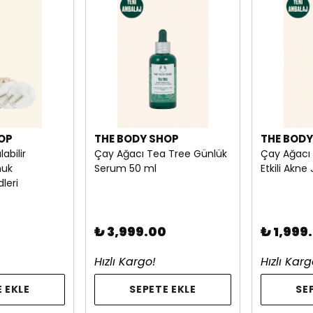
OP
THE BODY SHOP
THE BODY
abilir
Çay Ağacı Tea Tree Günlük
Çay Ağacı 
muk
Serum 50 ml
Etkili Akne 
leri
₺ 3,999.00
₺ 1,999
Hızlı Kargo!
Hızlı Karg
 EKLE
SEPETE EKLE
SE