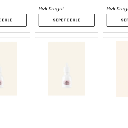
Hızlı Kargo!
Hızlı Karg
 EKLE
SEPETE EKLE
SE
OP
THE BODY SHOP
THE BODY
 Aydınlatıcı
Drops Of Lıght™ Aydınlatıcı
Edelweiss 
Serum 30ml
57 ml