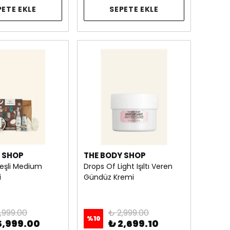
PETE EKLE
SEPETE EKLE
 SHOP
THE BODY SHOP
eşli Medium
Drops Of Light Işıltı Veren
i
Gündüz Kremi
,999.00
₺ 2,999.00
%
10
5,999.00
₺ 2,699.10