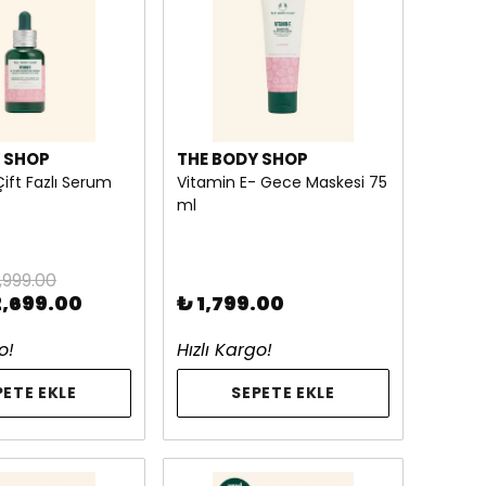
 SHOP
THE BODY SHOP
Çift Fazlı Serum
Vitamin E- Gece Maskesi 75
ml
,999.00
2,699.00
₺ 1,799.00
o!
Hızlı Kargo!
PETE EKLE
SEPETE EKLE