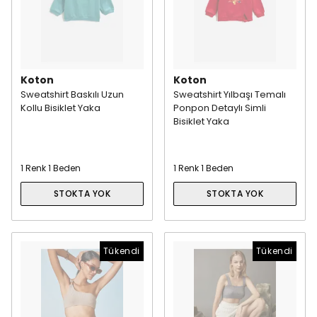
Koton
Koton
Sweatshirt Baskılı Uzun
Sweatshirt Yılbaşı Temalı
Kollu Bisiklet Yaka
Ponpon Detaylı Simli
Bisiklet Yaka
1 Renk 1 Beden
1 Renk 1 Beden
STOKTA YOK
STOKTA YOK
Tükendi
Tükendi