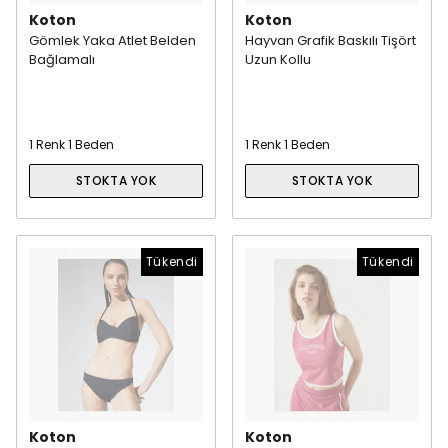
Koton
Koton
Gömlek Yaka Atlet Belden
Hayvan Grafik Baskılı Tişört
Bağlamalı
Uzun Kollu
1 Renk 1 Beden
1 Renk 1 Beden
STOKTA YOK
STOKTA YOK
Tükendi
Tükendi
Koton
Koton