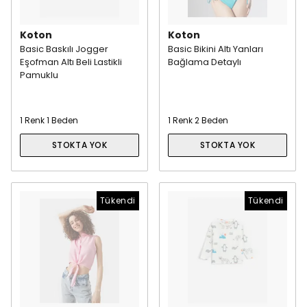
Koton
Koton
Basic Baskılı Jogger
Basic Bikini Altı Yanları
Eşofman Altı Beli Lastikli
Bağlama Detaylı
Pamuklu
1 Renk 1 Beden
1 Renk 2 Beden
STOKTA YOK
STOKTA YOK
Tükendi
Tükendi