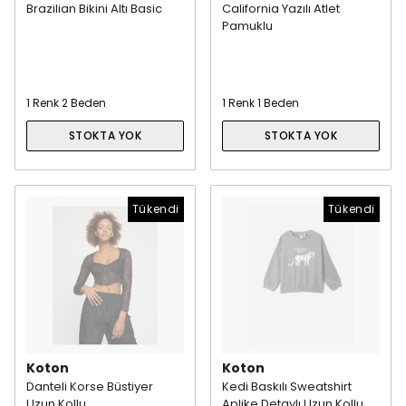
Brazilian Bikini Altı Basic
California Yazılı Atlet
Pamuklu
1 Renk 2 Beden
1 Renk 1 Beden
STOKTA YOK
STOKTA YOK
Tükendi
Tükendi
Koton
Koton
Danteli Korse Büstiyer
Kedi Baskılı Sweatshirt
Uzun Kollu
Aplike Detaylı Uzun Kollu