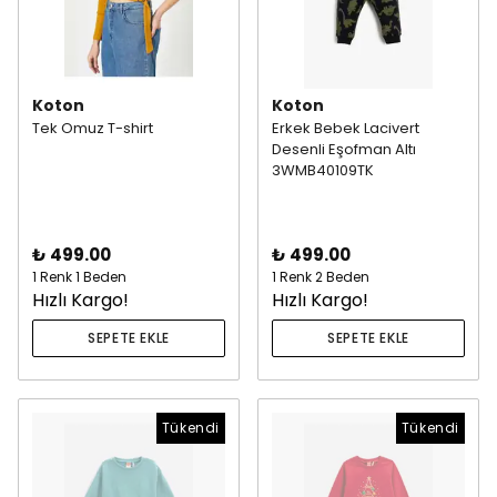
Koton
Koton
Tek Omuz T-shirt
Erkek Bebek Lacivert
Desenli Eşofman Altı
3WMB40109TK
₺ 499.00
₺ 499.00
1 Renk 1 Beden
1 Renk 2 Beden
Hızlı Kargo!
Hızlı Kargo!
SEPETE EKLE
SEPETE EKLE
Tükendi
Tükendi