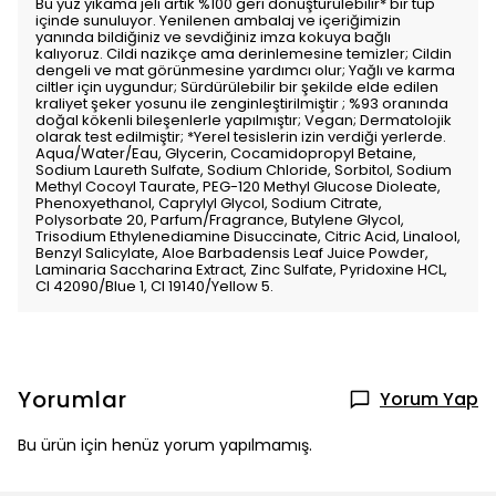
Bu yüz yıkama jeli artık %100 geri dönüştürülebilir* bir tüp
içinde sunuluyor. Yenilenen ambalaj ve içeriğimizin
yanında bildiğiniz ve sevdiğiniz imza kokuya bağlı
kalıyoruz. Cildi nazikçe ama derinlemesine temizler; Cildin
dengeli ve mat görünmesine yardımcı olur; Yağlı ve karma
ciltler için uygundur; Sürdürülebilir bir şekilde elde edilen
kraliyet şeker yosunu ile zenginleştirilmiştir ; %93 oranında
doğal kökenli bileşenlerle yapılmıştır; Vegan; Dermatolojik
olarak test edilmiştir; *Yerel tesislerin izin verdiği yerlerde.
Aqua/Water/Eau, Glycerin, Cocamidopropyl Betaine,
Sodium Laureth Sulfate, Sodium Chloride, Sorbitol, Sodium
Methyl Cocoyl Taurate, PEG-120 Methyl Glucose Dioleate,
Phenoxyethanol, Caprylyl Glycol, Sodium Citrate,
Polysorbate 20, Parfum/Fragrance, Butylene Glycol,
Trisodium Ethylenediamine Disuccinate, Citric Acid, Linalool,
Benzyl Salicylate, Aloe Barbadensis Leaf Juice Powder,
Laminaria Saccharina Extract, Zinc Sulfate, Pyridoxine HCL,
CI 42090/Blue 1, CI 19140/Yellow 5.
Yorumlar
Yorum Yap
Bu ürün için henüz yorum yapılmamış.