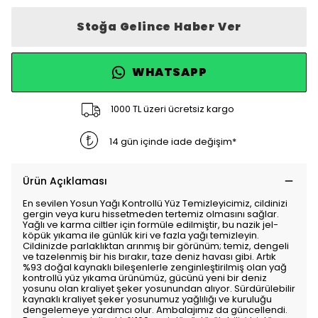
Stoğa Gelince Haber Ver
WHATSAPP
1000 TL üzeri ücretsiz kargo
14 gün içinde iade değişim*
Ürün Açıklaması
En sevilen Yosun Yağı Kontrollü Yüz Temizleyicimiz, cildinizi
gergin veya kuru hissetmeden tertemiz olmasını sağlar.
Yağlı ve karma ciltler için formüle edilmiştir, bu nazik jel-
köpük yıkama ile günlük kiri ve fazla yağı temizleyin.
Cildinizde parlaklıktan arınmış bir görünüm; temiz, dengeli
ve tazelenmiş bir his bırakır, taze deniz havası gibi. Artık
%93 doğal kaynaklı bileşenlerle zenginleştirilmiş olan yağ
kontrollü yüz yıkama ürünümüz, gücünü yeni bir deniz
yosunu olan kraliyet şeker yosunundan alıyor. Sürdürülebilir
kaynaklı kraliyet şeker yosunumuz yağlılığı ve kuruluğu
dengelemeye yardımcı olur. Ambalajımız da güncellendi.