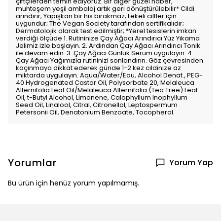
çiftçilerden temin ediyoruz. Bir diğer güzel haber,
muhteşem yeşil ambalaj artık geri dönüştürülebilir* Cildi
arındırır; Yapışkan bir his bırakmaz; Lekeli ciltler için
uygundur; The Vegan Society tarafından sertifikalıdır;
Dermatolojik olarak test edilmiştir; *Yerel tesislerin imkan
verdiği ölçüde 1. Rutininize Çay Ağacı Arındırıcı Yüz Yıkama
Jelimiz izle başlayın. 2. Ardından Çay Ağacı Arındırıcı Tonik
ile devam edin. 3. Çay Ağacı Günlük Serum uygulayın. 4.
Çay Ağacı Yağımızla rutininizi sonlandırın. Göz çevresinden
kaçınmaya dikkat ederek günde 1-2 kez cildinize az
miktarda uygulayın. Aqua/Water/Eau, Alcohol Denat., PEG-
40 Hydrogenated Castor Oil, Polysorbate 20, Melaleuca
Alternifolia Leaf Oil/Melaleuca Alternifolia (Tea Tree) Leaf
Oil, t-Butyl Alcohol, Limonene, Calophyllum Inophyllum
Seed Oil, Linalool, Citral, Citronellol, Leptospermum
Petersonii Oil, Denatonium Benzoate, Tocopherol.
Yorumlar
Yorum Yap
Bu ürün için henüz yorum yapılmamış.