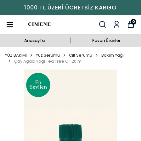
1000 TL ÜZERI ÜCRETSIZ KARGO
0
Anasayfa
Favori Ürünler
YÜZ BAKIMI
Yüz Serumu
Cilt Serumu
Bakım Yağı
Çay Ağacı Yağı Tea Tree Oil 20 ml