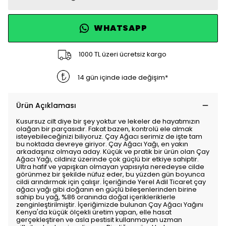
WHATSAPP
1000 TL üzeri ücretsiz kargo
14 gün içinde iade değişim*
Ürün Açıklaması
Kusursuz cilt diye bir şey yoktur ve lekeler de hayatımızın
olağan bir parçasıdır. Fakat bazen, kontrolü ele almak
isteyebileceğinizi biliyoruz. Çay Ağacı serimiz de işte tam
bu noktada devreye giriyor. Çay Ağacı Yağı, en yakın
arkadaşınız olmaya aday. Küçük ve pratik bir ürün olan Çay
Ağacı Yağı, cildiniz üzerinde çok güçlü bir etkiye sahiptir.
Ultra hafif ve yapışkan olmayan yapısıyla neredeyse cilde
görünmez bir şekilde nüfuz eder, bu yüzden gün boyunca
cildi arındırmak için çalışır. İçeriğinde Yerel Adil Ticaret çay
ağacı yağı gibi doğanın en güçlü bileşenlerinden birine
sahip bu yağ, %86 oranında doğal içerikleriklerle
zenginleştirilmiştir. İçeriğimizde bulunan Çay Ağacı Yağını
Kenya'da küçük ölçekli üretim yapan, elle hasat
gerçekleştiren ve asla pestisit kullanmayan uzman