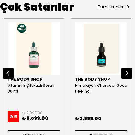
Çok Satanlar
Tüm Ürünler
THE BODY SHOP
THE BODY SHOP
Vitamin E Çift Fazlı Serum
Himalayan Charcoal Gece
30 ml
Peelingi
₺ 2,999.00
%
10
₺ 2,699.00
₺ 2,999.00