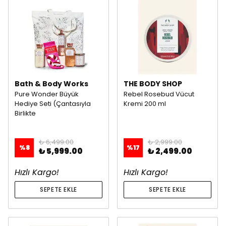
Bath & Body Works
THE BODY SHOP
Pure Wonder Büyük
Rebel Rosebud Vücut
Hediye Seti (Çantasıyla
Kremi 200 ml
Birlikte
₺ 6,499.00
₺ 2,999.00
%
8
%
17
₺ 5,999.00
₺ 2,499.00
Hızlı Kargo!
Hızlı Kargo!
SEPETE EKLE
SEPETE EKLE