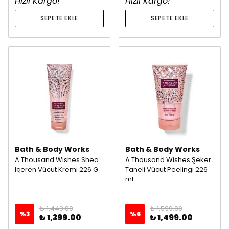
Hızlı Kargo!
Hızlı Kargo!
SEPETE EKLE
SEPETE EKLE
Bath & Body Works
Bath & Body Works
A Thousand Wishes Shea
A Thousand Wishes Şeker
Içeren Vücut Kremi 226 G
Taneli Vücut Peelingi 226
ml
₺ 1,449.00
₺ 1,599.00
%
3
%
6
₺ 1,399.00
₺ 1,499.00