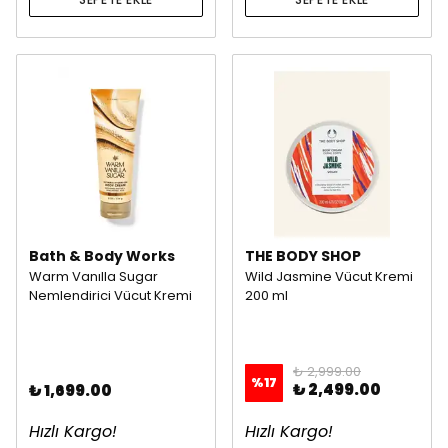
Bath & Body Works
THE BODY SHOP
Warm Vanılla Sugar
Wild Jasmine Vücut Kremi
Nemlendirici Vücut Kremi
200 ml
₺ 2,999.00
%
17
₺ 2,499.00
₺ 1,699.00
Hızlı Kargo!
Hızlı Kargo!