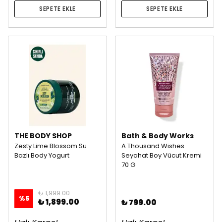
SEPETE EKLE
SEPETE EKLE
THE BODY SHOP
Bath & Body Works
Zesty Lime Blossom Su
A Thousand Wishes
Bazlı Body Yogurt
Seyahat Boy Vücut Kremi
70 G
₺ 1,999.00
%
5
₺ 1,899.00
₺ 799.00