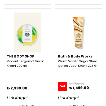
THE BODY SHOP
Bath & Body Works
Vibrant Bergamot Vücut
Warm Vanilla Sugar Shea
Kremi 200 ml
Içeren Vücut Kremi 226 G
₺ 1,799.00
%
6
₺ 1,699.00
₺ 2,999.00
Hızlı Kargo!
Hızlı Kargo!
SEPETE EKLE
SEPETE EKLE