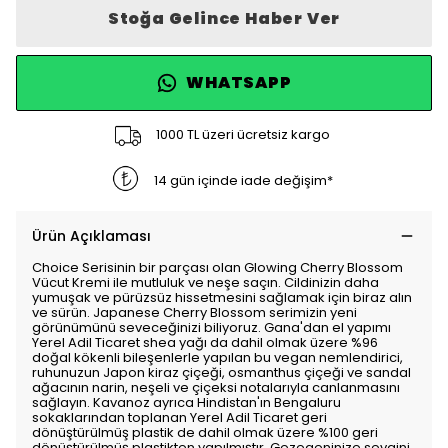
Stoğa Gelince Haber Ver
WHATSAPP
1000 TL üzeri ücretsiz kargo
14 gün içinde iade değişim*
Ürün Açıklaması
Choice Serisinin bir parçası olan Glowing Cherry Blossom
Vücut Kremi ile mutluluk ve neşe saçın. Cildinizin daha
yumuşak ve pürüzsüz hissetmesini sağlamak için biraz alın
ve sürün. Japanese Cherry Blossom serimizin yeni
görünümünü seveceğinizi biliyoruz. Gana'dan el yapımı
Yerel Adil Ticaret shea yağı da dahil olmak üzere %96
doğal kökenli bileşenlerle yapılan bu vegan nemlendirici,
ruhunuzun Japon kiraz çiçeği, osmanthus çiçeği ve sandal
ağacının narin, neşeli ve çiçeksi notalarıyla canlanmasını
sağlayın. Kavanoz ayrıca Hindistan'ın Bengaluru
sokaklarından toplanan Yerel Adil Ticaret geri
dönüştürülmüş plastik de dahil olmak üzere %100 geri
dönüştürülmüş plastikten yapılmıştır. Gezegeninize sevgini