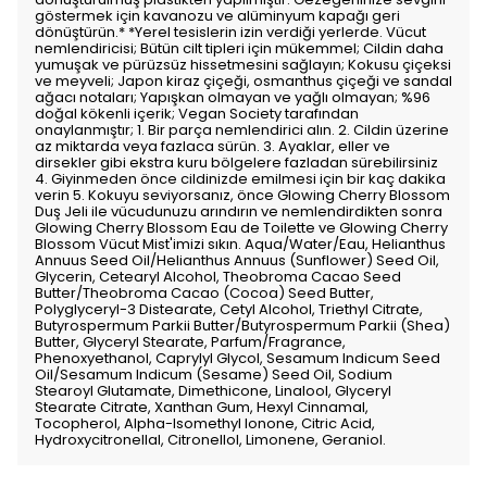
göstermek için kavanozu ve alüminyum kapağı geri
dönüştürün.* *Yerel tesislerin izin verdiği yerlerde. Vücut
nemlendiricisi; Bütün cilt tipleri için mükemmel; Cildin daha
yumuşak ve pürüzsüz hissetmesini sağlayın; Kokusu çiçeksi
ve meyveli; Japon kiraz çiçeği, osmanthus çiçeği ve sandal
ağacı notaları; Yapışkan olmayan ve yağlı olmayan; %96
doğal kökenli içerik; Vegan Society tarafından
onaylanmıştır; 1. Bir parça nemlendirici alın. 2. Cildin üzerine
az miktarda veya fazlaca sürün. 3. Ayaklar, eller ve
dirsekler gibi ekstra kuru bölgelere fazladan sürebilirsiniz
4. Giyinmeden önce cildinizde emilmesi için bir kaç dakika
verin 5. Kokuyu seviyorsanız, önce Glowing Cherry Blossom
Duş Jeli ile vücudunuzu arındırın ve nemlendirdikten sonra
Glowing Cherry Blossom Eau de Toilette ve Glowing Cherry
Blossom Vücut Mist'imizi sıkın. Aqua/Water/Eau, Helianthus
Annuus Seed Oil/Helianthus Annuus (Sunflower) Seed Oil,
Glycerin, Cetearyl Alcohol, Theobroma Cacao Seed
Butter/Theobroma Cacao (Cocoa) Seed Butter,
Polyglyceryl-3 Distearate, Cetyl Alcohol, Triethyl Citrate,
Butyrospermum Parkii Butter/Butyrospermum Parkii (Shea)
Butter, Glyceryl Stearate, Parfum/Fragrance,
Phenoxyethanol, Caprylyl Glycol, Sesamum Indicum Seed
Oil/Sesamum Indicum (Sesame) Seed Oil, Sodium
Stearoyl Glutamate, Dimethicone, Linalool, Glyceryl
Stearate Citrate, Xanthan Gum, Hexyl Cinnamal,
Tocopherol, Alpha-Isomethyl Ionone, Citric Acid,
Hydroxycitronellal, Citronellol, Limonene, Geraniol.