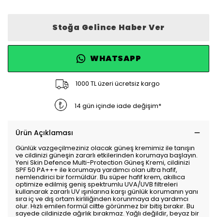
Stoğa Gelince Haber Ver
WHATSAPP
1000 TL üzeri ücretsiz kargo
14 gün içinde iade değişim*
Ürün Açıklaması
Günlük vazgeçilmeziniz olacak güneş kremimiz ile tanışın
ve cildinizi güneşin zararlı etkilerinden korumaya başlayın.
Yeni Skin Defence Multi-Protection Güneş Kremi, cildinizi
SPF 50 PA+++ ile korumaya yardımcı olan ultra hafif,
nemlendirici bir formüldür. Bu süper hafif krem, akıllıca
optimize edilmiş geniş spektrumlu UVA/UVB filtreleri
kullanarak zararlı UV ışınlarına karşı günlük korumanın yanı
sıra iç ve dış ortam kirliliğinden korunmaya da yardımcı
olur. Hızlı emilen formül ciltte görünmez bir bitiş bırakır. Bu
sayede cildinizde ağırlık bırakmaz. Yağlı değildir, beyaz bir