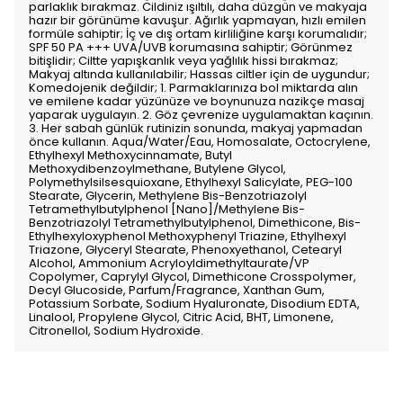
parlaklık bırakmaz. Cildiniz ışıltılı, daha düzgün ve makyaja
hazır bir görünüme kavuşur. Ağırlık yapmayan, hızlı emilen
formüle sahiptir; İç ve dış ortam kirliliğine karşı korumalıdır;
SPF 50 PA +++ UVA/UVB korumasına sahiptir; Görünmez
bitişlidir; Ciltte yapışkanlık veya yağlılık hissi bırakmaz;
Makyaj altında kullanılabilir; Hassas ciltler için de uygundur;
Komedojenik değildir; 1. Parmaklarınıza bol miktarda alın
ve emilene kadar yüzünüze ve boynunuza nazikçe masaj
yaparak uygulayın. 2. Göz çevrenize uygulamaktan kaçının.
3. Her sabah günlük rutinizin sonunda, makyaj yapmadan
önce kullanın. Aqua/Water/Eau, Homosalate, Octocrylene,
Ethylhexyl Methoxycinnamate, Butyl
Methoxydibenzoylmethane, Butylene Glycol,
Polymethylsilsesquioxane, Ethylhexyl Salicylate, PEG-100
Stearate, Glycerin, Methylene Bis-Benzotriazolyl
Tetramethylbutylphenol [Nano]/Methylene Bis-
Benzotriazolyl Tetramethylbutylphenol, Dimethicone, Bis-
Ethylhexyloxyphenol Methoxyphenyl Triazine, Ethylhexyl
Triazone, Glyceryl Stearate, Phenoxyethanol, Cetearyl
Alcohol, Ammonium Acryloyldimethyltaurate/VP
Copolymer, Caprylyl Glycol, Dimethicone Crosspolymer,
Decyl Glucoside, Parfum/Fragrance, Xanthan Gum,
Potassium Sorbate, Sodium Hyaluronate, Disodium EDTA,
Linalool, Propylene Glycol, Citric Acid, BHT, Limonene,
Citronellol, Sodium Hydroxide.