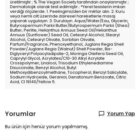
üretilmiştir ; % The Vegan Society tarafından onaylanmıştır ;
Dermatolojik olarak test edilmiştir ; *Yerel tesislerin imkan
verdiği ölçülerde. 1. Peelingimizden bir miktar alın. 2. Kuru
veya nemli cilt üzerinde dairesel hareketlerle masaj
yaparak uygulayın. 3. Durulayın. Aqua/Water/Eau, Glycerin,
Butyrospermum Parkii Butter/Butyrospermum Parkii (Shea)
Butter, Perlite, Helianthus Annuus Seed Oil/Helianthus
Annuus (Sunflower) Seed Oil, Cetearyl Alcohol, Stearyl
Alcohol, Cetearyl Olivate, Sorbitan Olivate,
Parfum/Fragrance, Phenoxyethanol, Juglans Regia Shell
Powder/Juglans Regia (Walnut) Shell Powder, Bis-
Diglyceryl Polyacyladipate-2, Moringa Oleifera Seed Oil,
Caprylyl Glycol, Acrylates/C10-30 Alkyl Acrylate
Crosspolymer, Linalool, Trisodium Ethylenediamine
Disuccinate, Benzyl Alcohol, Butyl
Methoxydibenzoylmethane, Tocopherol, Benzyl Salicylate,
Sodium Hydroxide, Geraniol, Denatonium Benzoate, Citric
Acid, CI 19140/Yellow 5.
Yorumlar
Yorum Yap
Bu ürün için henüz yorum yapılmamış.