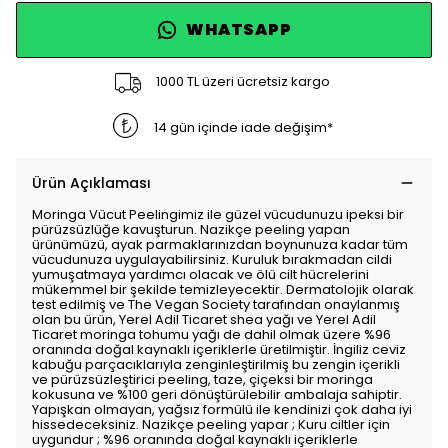
WHATSAPP
1000 TL üzeri ücretsiz kargo
14 gün içinde iade değişim*
Ürün Açıklaması
Moringa Vücut Peelingimiz ile güzel vücudunuzu ipeksi bir
pürüzsüzlüğe kavuşturun. Nazikçe peeling yapan
ürünümüzü, ayak parmaklarınızdan boynunuza kadar tüm
vücudunuza uygulayabilirsiniz. Kuruluk bırakmadan cildi
yumuşatmaya yardımcı olacak ve ölü cilt hücrelerini
mükemmel bir şekilde temizleyecektir. Dermatolojik olarak
test edilmiş ve The Vegan Society tarafından onaylanmış
olan bu ürün, Yerel Adil Ticaret shea yağı ve Yerel Adil
Ticaret moringa tohumu yağı de dahil olmak üzere %96
oranında doğal kaynaklı içeriklerle üretilmiştir. İngiliz ceviz
kabuğu parçacıklarıyla zenginleştirilmiş bu zengin içerikli
ve pürüzsüzleştirici peeling, taze, çiçeksi bir moringa
kokusuna ve %100 geri dönüştürülebilir ambalaja sahiptir.
Yapışkan olmayan, yağsız formülü ile kendinizi çok daha iyi
hissedeceksiniz. Nazikçe peeling yapar ; Kuru ciltler için
uygundur ; %96 oranında doğal kaynaklı içeriklerle