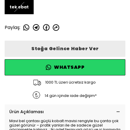
tek ebat
Paylaş
:
Stoğa Gelince Haber Ver
WHATSAPP
1000 TL üzeri ücretsiz kargo
14 gün içinde iade değişim*
Ürün Açıklaması
Mavi bel çantası güçlü kobalt mavisi rengiyle bu çanta çok
güzel görünür – pratik yanları ile de sadece güzel
görünmekle kalmaz. ; Iki adet fermuarlı gözü ve iç kısmında