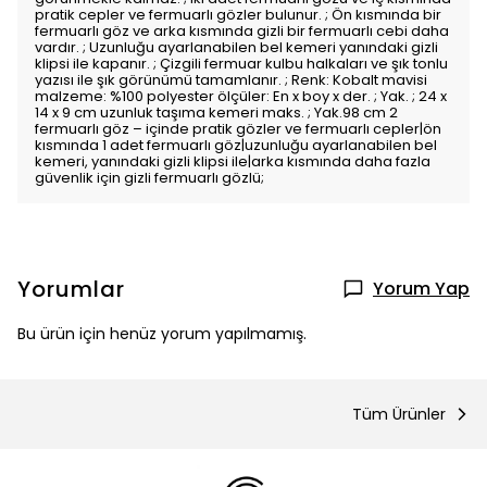
pratik cepler ve fermuarlı gözler bulunur. ; Ön kısmında bir
fermuarlı göz ve arka kısmında gizli bir fermuarlı cebi daha
vardır. ; Uzunluğu ayarlanabilen bel kemeri yanındaki gizli
klipsi ile kapanır. ; Çizgili fermuar kulbu halkaları ve şık tonlu
yazısı ile şık görünümü tamamlanır. ; Renk: Kobalt mavisi
malzeme: %100 polyester ölçüler: En x boy x der. ; Yak. ; 24 x
14 x 9 cm uzunluk taşıma kemeri maks. ; Yak.98 cm 2
fermuarlı göz – içinde pratik gözler ve fermuarlı cepler|ön
kısmında 1 adet fermuarlı göz|uzunluğu ayarlanabilen bel
kemeri, yanındaki gizli klipsi ile|arka kısmında daha fazla
güvenlik için gizli fermuarlı gözlü;
Yorumlar
Yorum Yap
Bu ürün için henüz yorum yapılmamış.
Tüm Ürünler