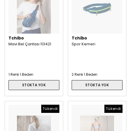
Tchibo
Tchibo
Mavi Bel Çantası 113421
Spor Kemeri
1 Renk 1 Beden
2 Renk 1 Beden
STOKTA YOK
STOKTA YOK
Tükendi
Tükendi