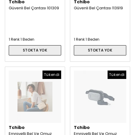
Tchibo
Tchibo
Güvenli Bel Çantası 101309
Güvenli Bel Çantası 113919
1 Renk 1 Beden
1 Renk 1 Beden
STOKTA YOK
STOKTA YOK
Tükendi
Tükendi
Tchibo
Tchibo
Emniyetli Bel Ve Omuz
Emniyetli Bel Ve Omuz