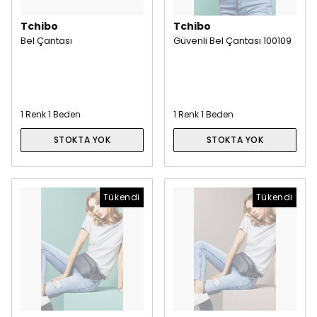
Tchibo
Tchibo
Bel Çantası
Güvenli Bel Çantası 100109
1 Renk 1 Beden
1 Renk 1 Beden
STOKTA YOK
STOKTA YOK
Tükendi
Tükendi