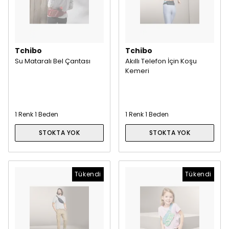
Tchibo
Tchibo
Su Mataralı Bel Çantası
Akıllı Telefon İçin Koşu
Kemeri
1 Renk 1 Beden
1 Renk 1 Beden
STOKTA YOK
STOKTA YOK
Tükendi
Tükendi