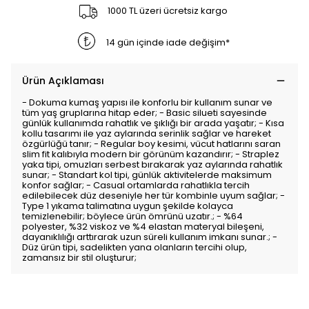
1000 TL üzeri ücretsiz kargo
14 gün içinde iade değişim*
Ürün Açıklaması
- Dokuma kumaş yapısı ile konforlu bir kullanım sunar ve
tüm yaş gruplarına hitap eder; - Basic silueti sayesinde
günlük kullanımda rahatlık ve şıklığı bir arada yaşatır; - Kısa
kollu tasarımı ile yaz aylarında serinlik sağlar ve hareket
özgürlüğü tanır; - Regular boy kesimi, vücut hatlarını saran
slim fit kalıbıyla modern bir görünüm kazandırır; - Straplez
yaka tipi, omuzları serbest bırakarak yaz aylarında rahatlık
sunar; - Standart kol tipi, günlük aktivitelerde maksimum
konfor sağlar; - Casual ortamlarda rahatlıkla tercih
edilebilecek düz deseniyle her tür kombinle uyum sağlar; -
Type 1 yıkama talimatına uygun şekilde kolayca
temizlenebilir; böylece ürün ömrünü uzatır.; - %64
polyester, %32 viskoz ve %4 elastan materyal bileşeni,
dayanıklılığı arttırarak uzun süreli kullanım imkanı sunar.; -
Düz ürün tipi, sadelikten yana olanların tercihi olup,
zamansız bir stil oluşturur;