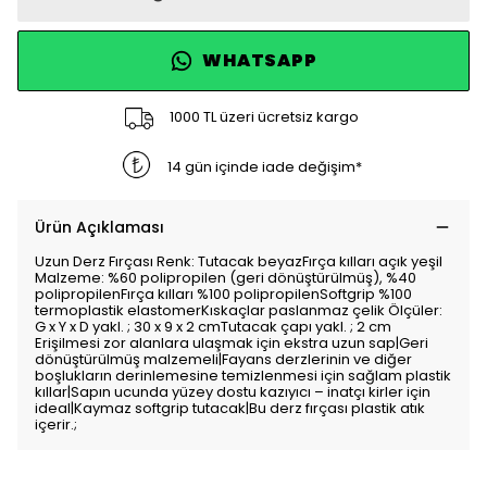
WHATSAPP
1000 TL üzeri ücretsiz kargo
14 gün içinde iade değişim*
Ürün Açıklaması
Uzun Derz Fırçası Renk: Tutacak beyazFırça kılları açık yeşil
Malzeme: %60 polipropilen (geri dönüştürülmüş), %40
polipropilenFırça kılları %100 polipropilenSoftgrip %100
termoplastik elastomerKıskaçlar paslanmaz çelik Ölçüler:
G x Y x D yakl. ; 30 x 9 x 2 cmTutacak çapı yakl. ; 2 cm
Erişilmesi zor alanlara ulaşmak için ekstra uzun sap|Geri
dönüştürülmüş malzemeli|Fayans derzlerinin ve diğer
boşlukların derinlemesine temizlenmesi için sağlam plastik
kıllar|Sapın ucunda yüzey dostu kazıyıcı – inatçı kirler için
ideal|Kaymaz softgrip tutacak|Bu derz fırçası plastik atık
içerir.;