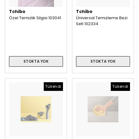
Tchibo
Tchibo
Özel Temizlik Silgisi 103041
Üniversal Temizleme Bezi
Seti 102334
STOKTA YOK
STOKTA YOK
Tükendi
Tükendi