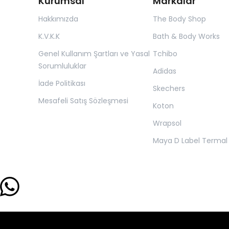
Kurumsal
Markalar
Hakkımızda
The Body Shop
K.V.K.K
Bath & Body Works
Genel Kullanım Şartları ve Yasal
Tchibo
Sorumluluklar
Adidas
İade Politikası
Skechers
Mesafeli Satış Sözleşmesi
Koton
Wrapsol
Maya D Label Termal 