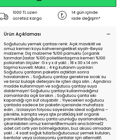
1000 TL üzeri
14 gün içinde
ücretsiz kargo
iade değişim*
Ürün Açıklaması
Soğutuculu yemek çantası renk: Açık mavikilit ve
omuz kemeri koyu kahverengietiket siyah-Beyaz
malzeme: Dış malzeme %100 pamuklu (organik
tarımdan)astar %100 polietilentaşıma kemeri %100
poliüretan ölçüler: G x y x d yakl. ; 18 x 30 x 14 cm
taşıma kuvveti: Maks. ; 4 kg kullanım uyarıları:
Soğutucu çantanın paketini açtıktan sonra
havalandırın. ; Soğutucu çantayı gerekirse sıcak su
ve biraz bulaşık deterjanı ile içten dışa silin. ; Aşındırıcı
madde kullanmayın ve soğutucu çantayı suya
daldırmayın! Soğutucu çantayı kullanmadığınız
zamanlarda açık bırakın. ; Soğutucu çanta sıkı
kapandığı için küf oluşabilir. ; Yiyecekleri soğutucu
çantada sadece bir paketin içerisinde muhafaza
edin. ; Izolasyon folyosu sayesinde ideal soğutma –
piknikte, kampta veya işte pratik|dış kılıf organik
pamuktan|soğutucu çanta uzunluğu ayarlanabilen,
çıkarılabilen omuz kemerli|fermuarlı ana bölme|2
adet cırt cırtlı yan bölme|gıdaları, buz aküsü olmadan
yakl. ; 4 saat soğuk tutar|soğutucusuz yemek kutuları,
bentolar veya izolasyonlu çantalar için alternatif;