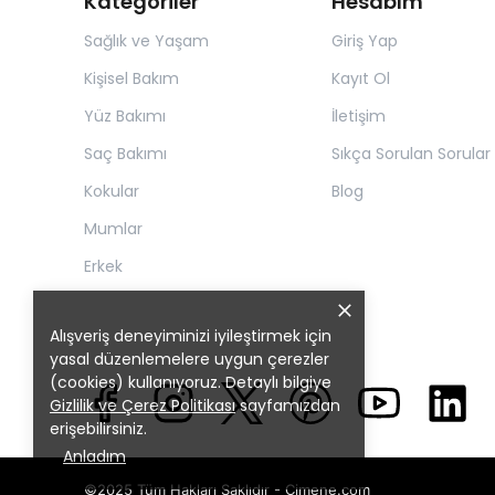
Kategoriler
Hesabım
Sağlık ve Yaşam
Giriş Yap
Kişisel Bakım
Kayıt Ol
Yüz Bakımı
İletişim
Saç Bakımı
Sıkça Sorulan Sorular
Kokular
Blog
Mumlar
Erkek
Alışveriş deneyiminizi iyileştirmek için
yasal düzenlemelere uygun çerezler
(cookies) kullanıyoruz. Detaylı bilgiye
Gizlilik ve Çerez Politikası
sayfamızdan
erişebilirsiniz.
Anladım
©2025 Tüm Hakları Saklıdır - Cimene.com