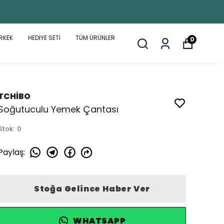
RKEK
HEDİYE SETİ
TÜM ÜRÜNLER
0
TCHİBO
Soğutuculu Yemek Çantası
Stok
:
0
Paylaş
:
Stoğa Gelince Haber Ver
WHATSAPP