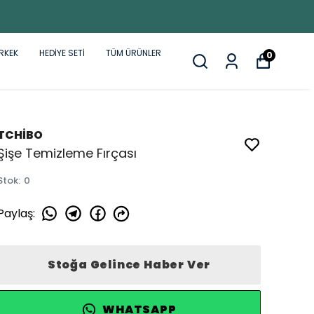
RKEK
HEDİYE SETİ
TÜM ÜRÜNLER
0
TCHİBO
Şişe Temizleme Fırçası
Stok
:
0
Paylaş
:
Stoğa Gelince Haber Ver
WHATSAPP