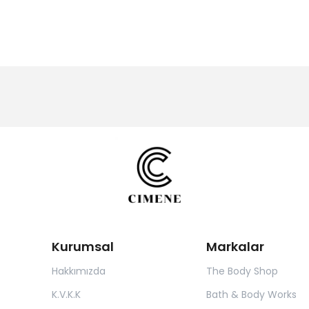
Kurumsal
Markalar
Hakkımızda
The Body Shop
K.V.K.K
Bath & Body Works