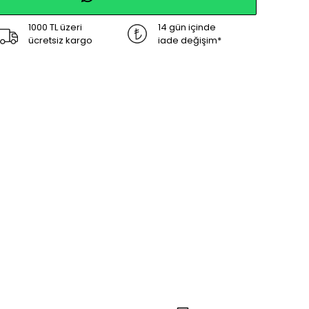
1000 TL üzeri
14 gün içinde
ücretsiz kargo
iade değişim*