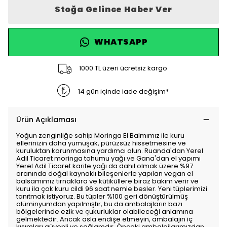
Stoğa Gelince Haber Ver
WHATSAPP
1000 TL üzeri ücretsiz kargo
14 gün içinde iade değişim*
Ürün Açıklaması
Yoğun zenginliğe sahip Moringa El Balmımız ile kuru
ellerinizin daha yumuşak, pürüzsüz hissetmesine ve
kuruluktan korunmasına yardımcı olun. Ruanda'dan Yerel
Adil Ticaret moringa tohumu yağı ve Gana'dan el yapımı
Yerel Adil Ticaret karite yağı da dahil olmak üzere %97
oranında doğal kaynaklı bileşenlerle yapılan vegan el
balsamımız tırnaklara ve kütiküllere biraz bakım verir ve
kuru ila çok kuru cildi 96 saat nemle besler. Yeni tüplerimizi
tanıtmak istiyoruz. Bu tüpler %100 geri dönüştürülmüş
alüminyumdan yapılmıştır, bu da ambalajların bazı
bölgelerinde ezik ve çukurluklar olabileceği anlamına
gelmektedir. Ancak asla endişe etmeyin, ambalajın iç
kısımları güvenli ve sağlamdır. Önceki ambalajlarımızdan