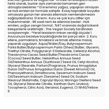
farklı olarak, bunlar aynı zamanda tamamen geri
dönüştürülebilirler.* El kremimiz yağsız, yapışkan olmayan
ve hızlı emilen bir formüle sahiptir. Kolay taşınabilir boyutta
olmasıyla günün her anında ellerinizin nemlendirmesini
sağlayabilirsiniz. El kremi ; Kuru ve çok kuru ciltler için
mükemmeldir ; 96 saat nem ile ellerinizi besler ; Hızlı
emilen, yoğun zengin formül ; %97 oranında doğal kökenli
bileşenlerle üretilmiştir ; The Vegan Society tarafından
onaylanmıştır ; *Yerel tesislerin imkan verdiği ölçüde 1.
Avucunuza bezelye büyüklüğünde bir parça sıkın. 2. Kuru
ellere, parmaklara, tırnaklara ve tırnak etlerine masaj
yaparak uygulayın. Aqua/Water/Eau, Butyrospermum
Parkii Butter/Butyrospermum Parkii (Shea) Butter, Glycerin,
Triethyl Citrate, Polyglyceryl-3 Distearate, Cetearyl Alcohol,
Theobroma Cacao Seed Butter/Theobroma Cacao
(Cocoa) Seed Butter, Helianthus Annuus Seed
Oil/Helianthus Annuus (Sunflower) Seed Oil, Cetyl Alcohol,
Glyceryl Stearate, Parfum/Fragrance, Prunus Amygdalus
Dulcis Oil/Prunus Amygdalus Dulcis (Sweet Almond) Oil,
Phenoxyethanol, Dimethicone, Sesamum Indicum Seed
Oil/Sesamum Indicum (Sesame) Seed Oil, Sodium
Stearoyl Glutamate, Caprylyl Glycol, Moringa Oleifera Seed
Oil, Glyceryl Stearate Citrate, Xanthan Gum, Linalool,
Tocopherol, Citric Acid, Geraniol, Eugenol, CI 19140/Yellow
5.