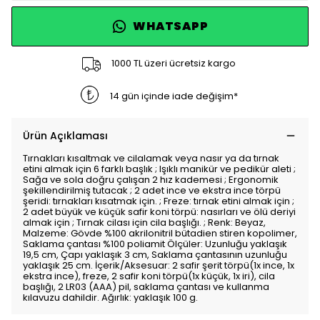
WHATSAPP
1000 TL üzeri ücretsiz kargo
14 gün içinde iade değişim*
Ürün Açıklaması
Tırnakları kısaltmak ve cilalamak veya nasır ya da tırnak
etini almak için 6 farklı başlık ; Işıklı manikür ve pedikür aleti ;
Sağa ve sola doğru çalışan 2 hız kademesi ; Ergonomik
şekillendirilmiş tutacak ; 2 adet ince ve ekstra ince törpü
şeridi: tırnakları kısatmak için. ; Freze: tırnak etini almak için ;
2 adet büyük ve küçük safir koni törpü: nasırları ve ölü deriyi
almak için ; Tırnak cilası için cila başlığı. ; Renk: Beyaz,
Malzeme: Gövde %100 akrilonitril bütadien stiren kopolimer,
Saklama çantası %100 poliamit Ölçüler: Uzunluğu yaklaşık
19,5 cm, Çapı yaklaşık 3 cm, Saklama çantasının uzunluğu
yaklaşık 25 cm. İçerik/Aksesuar: 2 safir şerit törpü(1x ince, 1x
ekstra ince), freze, 2 safir koni törpü(1x küçük, 1x iri), cila
başlığı, 2 LR03 (AAA) pil, saklama çantası ve kullanma
kılavuzu dahildir. Ağırlık: yaklaşık 100 g.