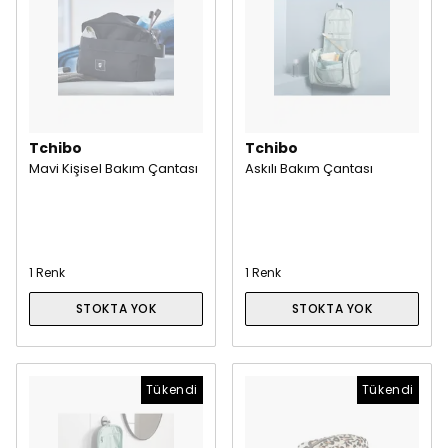
Tchibo
Tchibo
Mavi Kişisel Bakım Çantası
Askılı Bakım Çantası
1 Renk
1 Renk
STOKTA YOK
STOKTA YOK
Tükendi
Tükendi