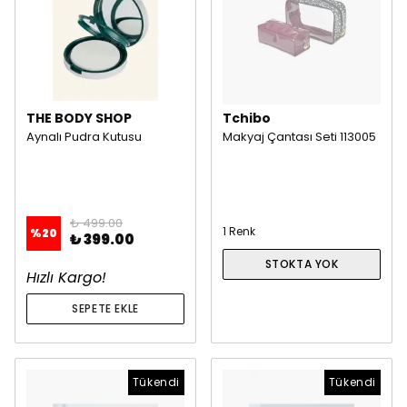
THE BODY SHOP
Tchibo
Aynalı Pudra Kutusu
Makyaj Çantası Seti 113005
₺ 499.00
1 Renk
%
20
₺ 399.00
STOKTA YOK
Hızlı Kargo!
SEPETE EKLE
Tükendi
Tükendi