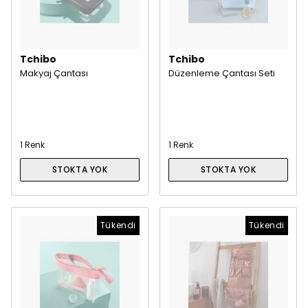
Tchibo
Tchibo
Makyaj Çantası
Düzenleme Çantası Seti
1 Renk
1 Renk
STOKTA YOK
STOKTA YOK
Tükendi
Tükendi