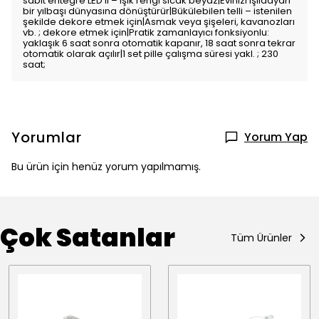
sabit entegre LED'li – ışık rengi sıcak beyaz|Evinizi ışıldayan
bir yılbaşı dünyasına dönüştürür|Bükülebilen telli – istenilen
şekilde dekore etmek için|Asmak veya şişeleri, kavanozları
vb. ; dekore etmek için|Pratik zamanlayıcı fonksiyonlu:
yaklaşık 6 saat sonra otomatik kapanır, 18 saat sonra tekrar
otomatik olarak açılır|1 set pille çalışma süresi yakl. ; 230
saat;
Yorumlar
Yorum Yap
Bu ürün için henüz yorum yapılmamış.
Çok Satanlar
Tüm Ürünler