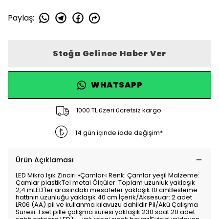
Paylaş
:
Stoğa Gelince Haber Ver
WHATSAPP
1000 TL üzeri ücretsiz kargo
14 gün içinde iade değişim*
Ürün Açıklaması
LED Mikro Işık Zinciri »Çamlar« Renk: Çamlar yeşil Malzeme:
Çamlar plastikTel metal Ölçüler: Toplam uzunluk yaklaşık
2,4 mLED'ler arasındaki mesafeler yaklaşık 10 cmBesleme
hattının uzunluğu yaklaşık 40 cm İçerik/Aksesuar: 2 adet
LR06 (AA) pil ve kullanma kılavuzu dahildir Pil/Akü Çalışma
Süresi: 1 set pille çalışma süresi yaklaşık 230 saat 20 adet