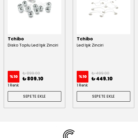
Tchibo
Tchibo
Disko Toplu Led Işık Zinciri
Led Işık Zinciri
₺ 899.00
₺ 499.00
%
10
%
10
₺ 809.10
₺ 449.10
1 Renk
1 Renk
SEPETE EKLE
SEPETE EKLE