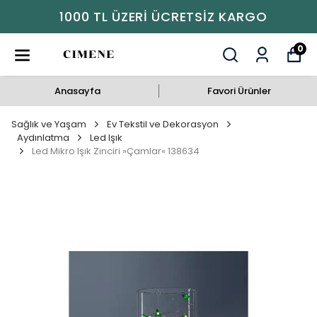
1000 TL ÜZERI ÜCRETSIZ KARGO
0
Anasayfa
Favori Ürünler
Sağlık ve Yaşam
Ev Tekstil ve Dekorasyon
Aydınlatma
Led Işık
Led Mikro Işık Zinciri »Çamlar« 138634