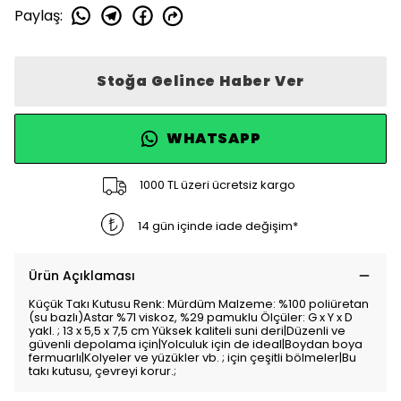
Paylaş
:
Stoğa Gelince Haber Ver
WHATSAPP
1000 TL üzeri ücretsiz kargo
14 gün içinde iade değişim*
Ürün Açıklaması
Küçük Takı Kutusu Renk: Mürdüm Malzeme: %100 poliüretan
(su bazlı)Astar %71 viskoz, %29 pamuklu Ölçüler: G x Y x D
yakl. ; 13 x 5,5 x 7,5 cm Yüksek kaliteli suni deri|Düzenli ve
güvenli depolama için|Yolculuk için de ideal|Boydan boya
fermuarlı|Kolyeler ve yüzükler vb. ; için çeşitli bölmeler|Bu
takı kutusu, çevreyi korur.;