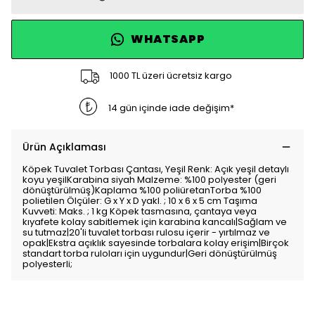
WHATSAPP
1000 TL üzeri ücretsiz kargo
14 gün içinde iade değişim*
Ürün Açıklaması
Köpek Tuvalet Torbası Çantası, Yeşil Renk: Açık yeşil detaylı
koyu yeşilKarabina siyah Malzeme: %100 polyester (geri
dönüştürülmüş)Kaplama %100 poliüretanTorba %100
polietilen Ölçüler: G x Y x D yakl. ; 10 x 6 x 5 cm Taşıma
Kuvveti: Maks. ; 1 kg Köpek tasmasına, çantaya veya
kıyafete kolay sabitlemek için karabina kancalı|Sağlam ve
su tutmaz|20'li tuvalet torbası rulosu içerir - yırtılmaz ve
opak|Ekstra açıklık sayesinde torbalara kolay erişim|Birçok
standart torba ruloları için uygundur|Geri dönüştürülmüş
polyesterli;