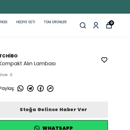
RKEK
HEDİYE SETİ
TÜM ÜRÜNLER
0
TCHİBO
Kompakt Alın Lambası
Stok
:
0
Paylaş
:
Stoğa Gelince Haber Ver
WHATSAPP