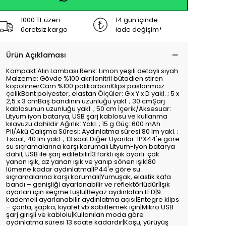
1000 TL üzeri
14 gün içinde
ücretsiz kargo
iade değişim*
Ürün Açıklaması
Kompakt Alın Lambası Renk: Limon yeşili detaylı siyah
Malzeme: Gövde %100 akrilonitril bütadien stiren
kopolimerCam %100 polikarbonKlips paslanmaz
çelikBant polyester, elastan Ölçüler: G x Y x D yakl. ; 5 x
2,5 x 3 cmBaş bandının uzunluğu yakl. ; 30 cmŞarj
kablosunun uzunluğu yakl. ; 50 cm İçerik/Aksesuar:
Lityum iyon batarya, USB şarj kablosu ve kullanma
kılavuzu dahildir Ağırlık: Yakl. ; 15 g Güç: 600 mAh
Pil/Akü Çalışma Süresi: Aydınlatma süresi 80 lm yakl. ;
1 saat, 40 lm yakl. ; 13 saat Diğer Uyarılar: IPX44'e göre
su sıçramalarına karşı korumalı Lityum-iyon batarya
dahil, USB ile şarj edilebilir|3 farklı ışık ayarlı: çok
yanan ışık, az yanan ışık ve yanıp sönen ışık|80
lümene kadar aydınlatma|IP44'e göre su
sıçramalarına karşı korumalı|Yumuşak, elastik kafa
bandı – genişliği ayarlanabilir ve reflektörlüdür|Işık
ayarları için seçme tuşlu|Beyaz aydınlatan LED|9
kademeli ayarlanabilir aydınlatma açısı|Entegre klips
– çanta, şapka, kıyafet vb.sabitlemek için|Mikro USB
şarj girişli ve kablolu|Kullanılan moda göre
aydınlatma süresi 13 saate kadardır|Koşu, yürüyüş