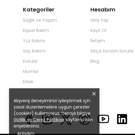
Kategoriler
Hesabım
Sağlık ve Yaşam
Giriş Yap
Kişisel Bakım
Kayıt Ol
Yüz Bakımı
İletişim
Saç Bakımı
Sıkça Sorulan Sorular
Kokular
Blog
Mumlar
Erkek
Alışveriş deneyiminizi iyileştirmek için
yasal düzenlemelere uygun çerezler
(cookies) kullanıyoruz. Detaylı bilgiye
Gizlilik ve Çerez Politikası
sayfamızdan
erişebilirsiniz.
Anladım