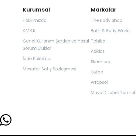
Kurumsal
Markalar
Hakkımızda
The Body Shop
K.V.K.K
Bath & Body Works
Genel Kullanım Şartları ve Yasal
Tchibo
Sorumluluklar
Adidas
İade Politikası
Skechers
Mesafeli Satış Sözleşmesi
Koton
Wrapsol
Maya D Label Termal 