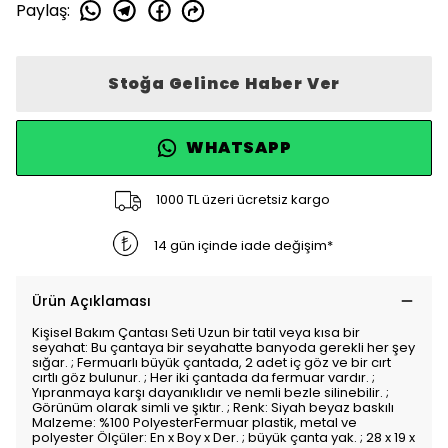
Paylaş
:
Stoğa Gelince Haber Ver
WHATSAPP
1000 TL üzeri ücretsiz kargo
14 gün içinde iade değişim*
Ürün Açıklaması
Kişisel Bakım Çantası Seti Uzun bir tatil veya kısa bir
seyahat: Bu çantaya bir seyahatte banyoda gerekli her şey
sığar. ; Fermuarlı büyük çantada, 2 adet iç göz ve bir cırt
cırtlı göz bulunur. ; Her iki çantada da fermuar vardır. ;
Yıpranmaya karşı dayanıklıdır ve nemli bezle silinebilir. ;
Görünüm olarak simli ve şıktır. ; Renk: Siyah beyaz baskılı
Malzeme: %100 PolyesterFermuar plastik, metal ve
polyester Ölçüler: En x Boy x Der. ; büyük çanta yak. ; 28 x 19 x