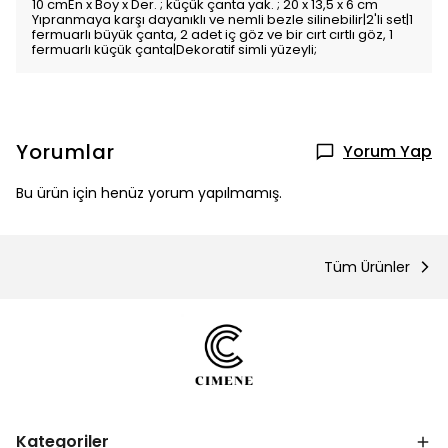
10 cmEn x Boy x Der. ; küçük çanta yak. ; 20 x 13,5 x 6 cm
Yıpranmaya karşı dayanıklı ve nemli bezle silinebilir|2'li set|1
fermuarlı büyük çanta, 2 adet iç göz ve bir cırt cırtlı göz, 1
fermuarlı küçük çanta|Dekoratif simli yüzeyli;
Yorumlar
Yorum Yap
Bu ürün için henüz yorum yapılmamış.
Tüm Ürünler
Kategoriler