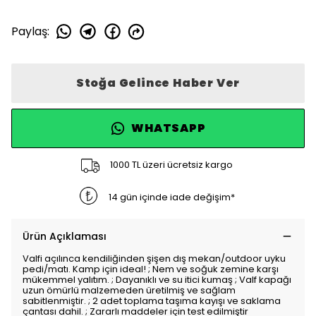
Paylaş
:
Stoğa Gelince Haber Ver
WHATSAPP
1000 TL üzeri ücretsiz kargo
14 gün içinde iade değişim*
Ürün Açıklaması
Valfi açılınca kendiliğinden şişen dış mekan/outdoor uyku
pedi/matı. Kamp için ideal! ; Nem ve soğuk zemine karşı
mükemmel yalıtım. ; Dayanıklı ve su itici kumaş ; Valf kapağı
uzun ömürlü malzemeden üretilmiş ve sağlam
sabitlenmiştir. ; 2 adet toplama taşıma kayışı ve saklama
çantası dahil. ; Zararlı maddeler için test edilmiştir