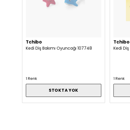
Tchibo
Tchibo
Kedi Diş Bakımı Oyuncağı 107748
Kedi Di
1 Renk
1 Renk
STOKTA YOK