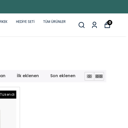
RKEK
HEDİYE SETİ
TÜM ÜRÜNLER
0
lan
İlk eklenen
Son eklenen
Tükendi