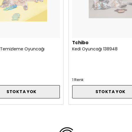
Tchibo
ş Temizleme Oyuncağı
Kedi Oyuncağı 138948
1 Renk
STOKTA YOK
STOKTA YOK