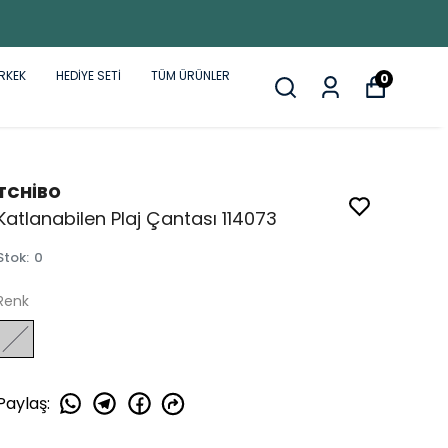
RKEK
HEDİYE SETİ
TÜM ÜRÜNLER
0
TCHİBO
Katlanabilen Plaj Çantası 114073
Stok
:
0
Renk
Paylaş
: