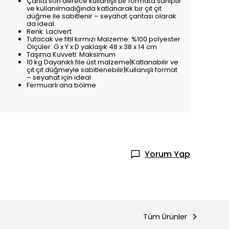
Çanta son derece kullanışlı bir formata sahiptir
ve kullanılmadığında katlanarak bir çıt çıt
düğme ile sabitlenir – seyahat çantası olarak
da ideal.
Renk: Lacivert
Tutacak ve fitil kırmızı Malzeme: %100 polyester
Ölçüler: G x Y x D yaklaşık 48 x 38 x 14 cm
Taşıma Kuvveti: Maksimum
10 kg Dayanıklı file üst malzeme|Katlanabilir ve
çıt çıt düğmeyle sabitlenebilir|Kullanışlı format
– seyahat için ideal
Fermuarlı ana bölme
Yorum Yap
Tüm Ürünler