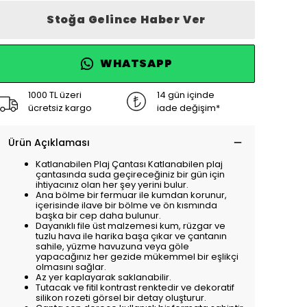
Stoğa Gelince Haber Ver
WHATSAPP
1000 TL üzeri
14 gün içinde
ücretsiz kargo
iade değişim*
Ürün Açıklaması
Katlanabilen Plaj Çantası Katlanabilen plaj
çantasında suda geçireceğiniz bir gün için
ihtiyacınız olan her şey yerini bulur.
Ana bölme bir fermuar ile kumdan korunur,
içerisinde ilave bir bölme ve ön kısmında
başka bir cep daha bulunur.
Dayanıklı file üst malzemesi kum, rüzgar ve
tuzlu hava ile harika başa çıkar ve çantanın
sahile, yüzme havuzuna veya göle
yapacağınız her gezide mükemmel bir eşlikçi
olmasını sağlar.
Az yer kaplayarak saklanabilir.
Tutacak ve fitil kontrast renktedir ve dekoratif
silikon rozeti görsel bir detay oluşturur.