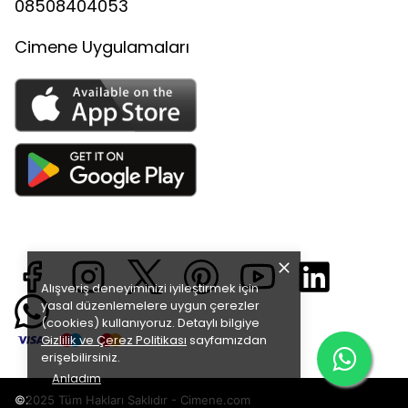
08508404053
Cimene Uygulamaları
Alışveriş deneyiminizi iyileştirmek için
yasal düzenlemelere uygun çerezler
(cookies) kullanıyoruz. Detaylı bilgiye
Gizlilik ve Çerez Politikası
sayfamızdan
erişebilirsiniz.
Anladım
©2025 Tüm Hakları Saklıdır - Cimene.com