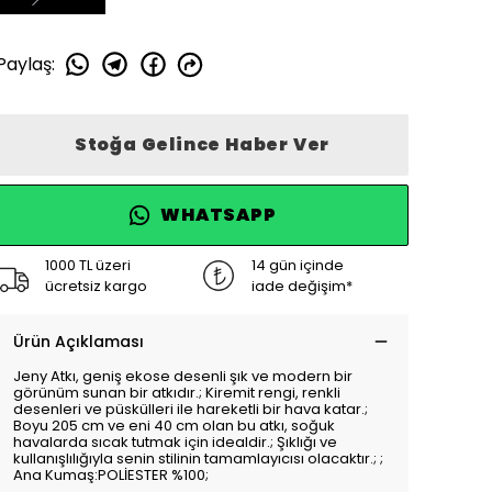
Paylaş
:
Stoğa Gelince Haber Ver
WHATSAPP
1000 TL üzeri
14 gün içinde
ücretsiz kargo
iade değişim*
Ürün Açıklaması
Jeny Atkı, geniş ekose desenli şık ve modern bir
görünüm sunan bir atkıdır.; Kiremit rengi, renkli
desenleri ve püskülleri ile hareketli bir hava katar.;
Boyu 205 cm ve eni 40 cm olan bu atkı, soğuk
havalarda sıcak tutmak için idealdir.; Şıklığı ve
kullanışlılığıyla senin stilinin tamamlayıcısı olacaktır.; ;
Ana Kumaş:POLİESTER %100;