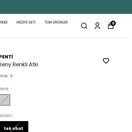
RKEK
HEDİYE SETİ
TÜM ÜRÜNLER
0
PENTİ
Jeny Renkli Atkı
Stok
:
0
Renk
Beden
tek ebat