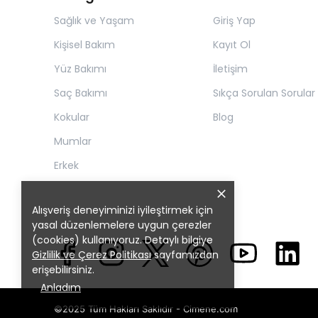
Sağlık ve Yaşam
Giriş Yap
Kişisel Bakım
Kayıt Ol
Yüz Bakımı
İletişim
Saç Bakımı
Sıkça Sorulan Sorular
Kokular
Blog
Mumlar
Erkek
Alışveriş deneyiminizi iyileştirmek için
yasal düzenlemelere uygun çerezler
(cookies) kullanıyoruz. Detaylı bilgiye
Gizlilik ve Çerez Politikası
sayfamızdan
erişebilirsiniz.
Anladım
©2025 Tüm Hakları Saklıdır - Cimene.com