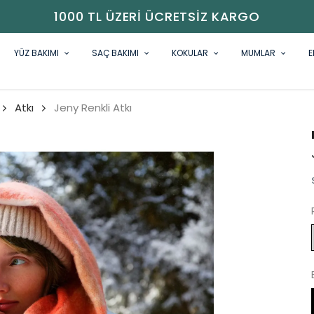
1000 TL ÜZERI ÜCRETSIZ KARGO
YÜZ BAKIMI
SAÇ BAKIMI
KOKULAR
MUMLAR
E
Atkı
Jeny Renkli Atkı