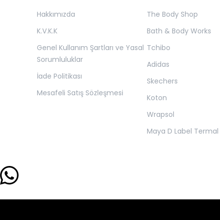
Hakkımızda
The Body Shop
K.V.K.K
Bath & Body Works
Genel Kullanım Şartları ve Yasal
Tchibo
Sorumluluklar
Adidas
İade Politikası
Skechers
Mesafeli Satış Sözleşmesi
Koton
Wrapsol
Maya D Label Termal 