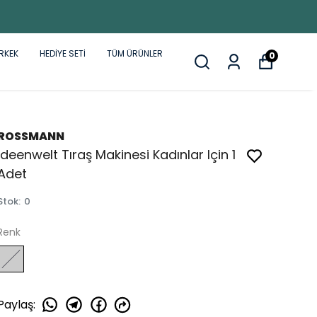
RKEK
HEDİYE SETİ
TÜM ÜRÜNLER
0
ROSSMANN
Ideenwelt Tıraş Makinesi Kadınlar Için 1
Adet
Stok
:
0
Renk
Paylaş
: