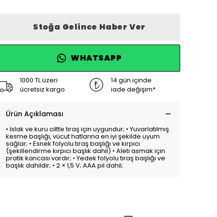
Stoğa Gelince Haber Ver
WHATSAPP
1000 TL üzeri
14 gün içinde
ücretsiz kargo
iade değişim*
Ürün Açıklaması
• Islak ve kuru ciltte tıraş için uygundur; • Yuvarlatılmış
kesme başlığı, vücut hatlarına en iyi şekilde uyum
sağlar; • Esnek folyolu tıraş başlığı ve kırpıcı
(şekillendirme kırpıcı başlık dahil) • Aleti asmak için
pratik kancası vardır; • Yedek folyolu tıraş başlığı ve
başlık dahildir; • 2 × 1,5 V; AAA pil dahil;