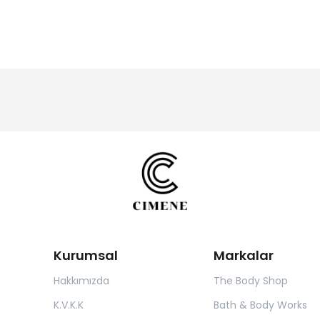
Kurumsal
Markalar
Hakkımızda
The Body Shop
K.V.K.K
Bath & Body Works