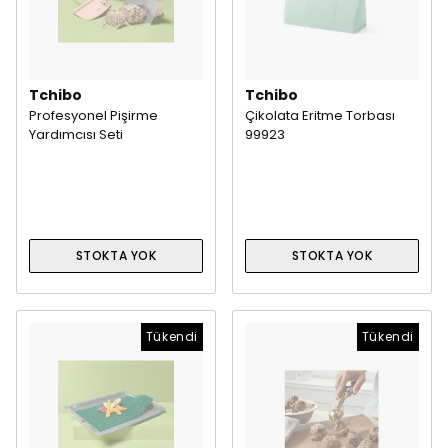
Tchibo
Tchibo
Profesyonel Pişirme
Çikolata Eritme Torbası
Yardımcısı Seti
99923
STOKTA YOK
STOKTA YOK
Tükendi
Tükendi