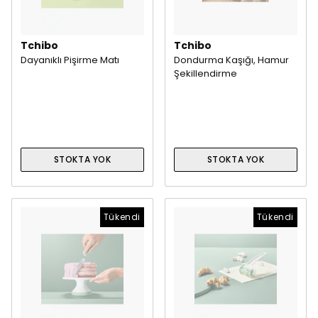
Tchibo
Tchibo
Dayanıklı Pişirme Matı
Dondurma Kaşığı, Hamur
Şekillendirme
STOKTA YOK
STOKTA YOK
Tükendi
Tükendi