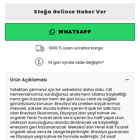
Stoğa Gelince Haber Ver
WHATSAPP
1000 TL üzeri ücretsiz kargo
14 gün içinde iade değişim*
Ürün Açıklaması
Yataktan çıkmanız için bir sebebiniz daha oldu. Cilt
nemlendiricimizi sürdüğünüz anda hem cildiniz kaybettiği
nemi geri kazansın hem de gün boyu canlı ve sağlıklı
görüntüsünü korusun. Brezilya'da üretilen küçük kırmızı
meyveli, yüksek dozda kafein içeren tropik bir bitki türü
olan Brezilya Guaranası, Etiyopya'dan yeşil kahve ve
organik Yerel Ticaret aloe vera içeren bu hafif yapılı ürün
cildinizin susuzluğunu anında dindirecek ve kaybettiği
enerjisini geri kazandıracak. Meksika'dan Yerel Adil Ticaret
organik aloe vera ile zenginleştirilmiştir; Brezilya guaranası
ve Etiyopya yeşil kahve ile formüle edilmiştir; 24 saat