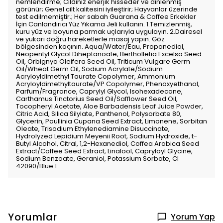
nemlendirme; Cildiniz enerjik hisseder ve dinlenmiş
görünür; Genel cilt kalitesini iyileştirir; Hayvanlar üzerinde
test edilmemiştir.; Her sabah Guarana & Coffee Erkekler
İçin Canlandırıcı Yüz Yıkama Jeli kullanın. 1.Temizlenmiş,
kuru yüz ve boyuna parmak uçlarıyla uygulayın. 2.Dairesel
ve yukarı doğru hareketlerle masaj yapın. Göz
bölgesinden kaçının. Aqua/Water/Eau, Propanediol,
Neopentyl Glycol Diheptanoate, Bertholletia Excelsa Seed
Oil, Orbignya Oleifera Seed Oil, Triticum Vulgare Germ
Oil/Wheat Germ Oil, Sodium Acrylate/Sodium
Acryloyldimethyl Taurate Copolymer, Ammonium
Acryloyldimethyltaurate/VP Copolymer, Phenoxyethanol,
Parfum/Fragrance, Caprylyl Glycol, Isohexadecane,
Carthamus Tinctorius Seed Oil/Safflower Seed Oil,
Tocopheryl Acetate, Aloe Barbadensis Leaf Juice Powder,
Citric Acid, Silica Silylate, Panthenol, Polysorbate 80,
Glycerin, Paullinia Cupana Seed Extract, Limonene, Sorbitan
Oleate, Trisodium Ethylenediamine Disuccinate,
Hydrolyzed Lepidium Meyenii Root, Sodium Hydroxide, t-
Butyl Alcohol, Citral, 1,2-Hexanediol, Coffea Arabica Seed
Extract/Coffee Seed Extract, Linalool, Capryloyl Glycine,
Sodium Benzoate, Geraniol, Potassium Sorbate, CI
42090/Blue 1.
Yorumlar
Yorum Yap