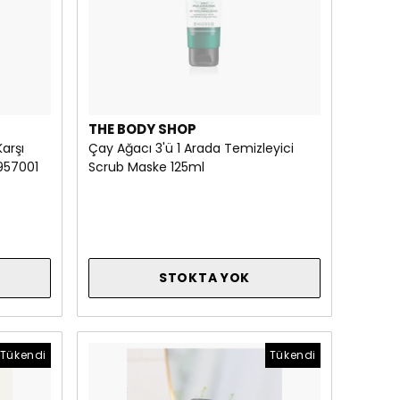
THE BODY SHOP
arşı
Çay Ağacı 3'ü 1 Arada Temizleyici
957001
Scrub Maske 125ml
STOKTA YOK
Tükendi
Tükendi