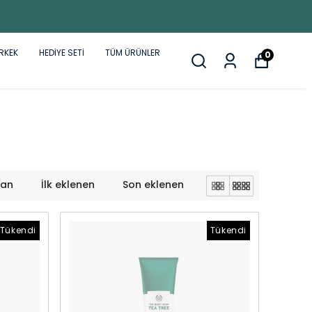
RKEK
HEDİYE SETİ
TÜM ÜRÜNLER
0
lan
İlk eklenen
Son eklenen
Tükendi
Tükendi