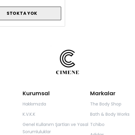
STOKTA YOK
Kurumsal
Markalar
Hakkımızda
The Body Shop
K.V.K.K
Bath & Body Works
Genel Kullanım Şartları ve Yasal
Tchibo
Sorumluluklar
Adidas