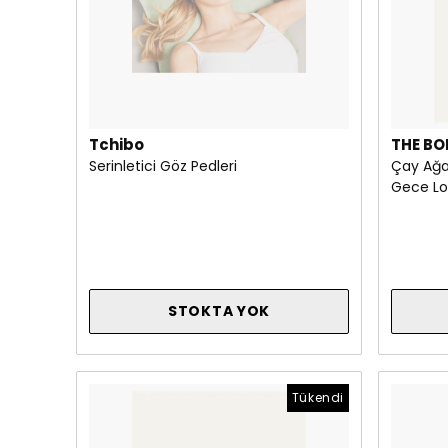
Tchibo
THE BO
Serinletici Göz Pedleri
Çay Ağac
Gece L
STOKTA YOK
Tükendi