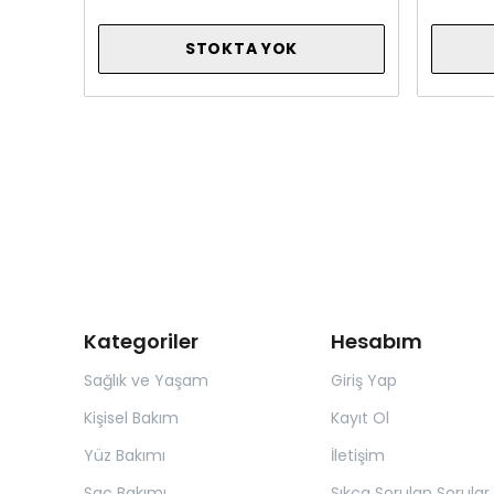
STOKTA YOK
Kategoriler
Hesabım
Sağlık ve Yaşam
Giriş Yap
Kişisel Bakım
Kayıt Ol
Yüz Bakımı
İletişim
Saç Bakımı
Sıkça Sorulan Sorular