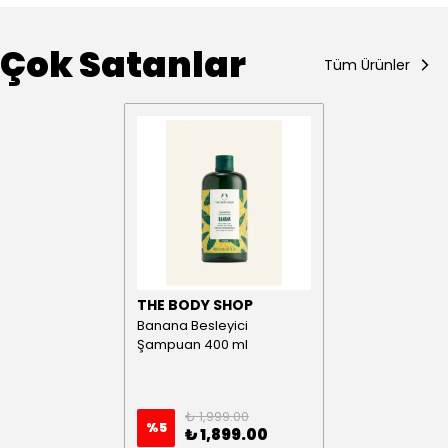
Çok Satanlar
Tüm Ürünler
THE BODY SHOP
Banana Besleyici
Şampuan 400 ml
₺ 1,999.00
%
5
₺ 1,899.00