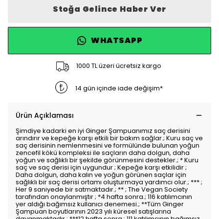
Stoğa Gelince Haber Ver
WHATSAPP
1000 TL üzeri ücretsiz kargo
14 gün içinde iade değişim*
Ürün Açıklaması
Şimdiye kadarki en iyi Ginger Şampuanımız saç derisini
arındırır ve kepeğe karşı etkili bir bakım sağlar.; Kuru saç ve
saç derisinin nemlenmesini ve formülünde bulunan yoğun
zencefil kökü kompleksi ile saçların daha dolgun, daha
yoğun ve sağlıklı bir şekilde görünmesini destekler.; * Kuru
saç ve saç derisi için uygundur ; Kepeğe karşı etkilidir ;
Daha dolgun, daha kalın ve yoğun görünen saçlar için
sağlıklı bir saç derisi ortamı oluşturmaya yardımcı olur.; *** ;
Her 9 saniyede bir satmaktadır.; ** ; The Vegan Society
tarafından onaylanmıştır ; *4 hafta sonra.; 116 katılımcının
yer aldığı bağımsız kullanıcı denemesi.; **Tüm Ginger
Şampuan boyutlarının 2023 yılı küresel satışlarına
dayanmaktadır.; ***12 hafta sonra.; 111 katılımcının bağımsız