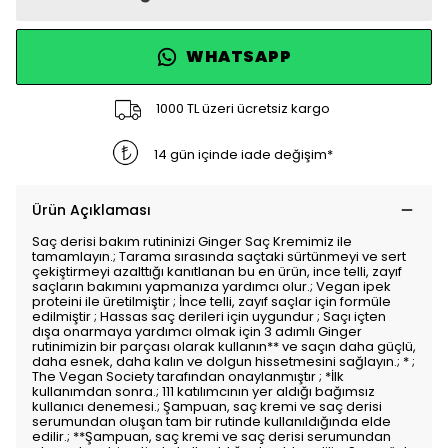
WHATSAPP
1000 TL üzeri ücretsiz kargo
14 gün içinde iade değişim*
Ürün Açıklaması
Saç derisi bakım rutininizi Ginger Saç Kremimiz ile
tamamlayın.; Tarama sırasında saçtaki sürtünmeyi ve sert
çekiştirmeyi azalttığı kanıtlanan bu en ürün, ince telli, zayıf
saçların bakımını yapmanıza yardımcı olur.; Vegan ipek
proteini ile üretilmiştir ; İnce telli, zayıf saçlar için formüle
edilmiştir ; Hassas saç derileri için uygundur ; Saçı içten
dışa onarmaya yardımcı olmak için 3 adımlı Ginger
rutinimizin bir parçası olarak kullanın** ve saçın daha güçlü,
daha esnek, daha kalın ve dolgun hissetmesini sağlayın.; * ;
The Vegan Society tarafından onaylanmıştır ; *İlk
kullanımdan sonra.; 111 katılımcının yer aldığı bağımsız
kullanıcı denemesi.; Şampuan, saç kremi ve saç derisi
serumundan oluşan tam bir rutinde kullanıldığında elde
edilir.; **Şampuan, saç kremi ve saç derisi serumundan