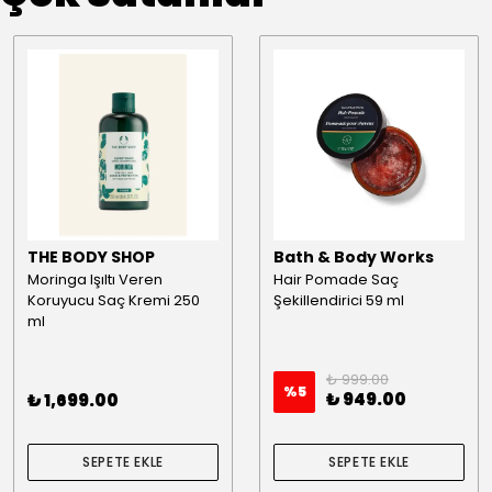
THE BODY SHOP
Bath & Body Works
Moringa Işıltı Veren
Hair Pomade Saç
Koruyucu Saç Kremi 250
Şekillendirici 59 ml
ml
₺ 999.00
%
5
₺ 949.00
₺ 1,699.00
SEPETE EKLE
SEPETE EKLE