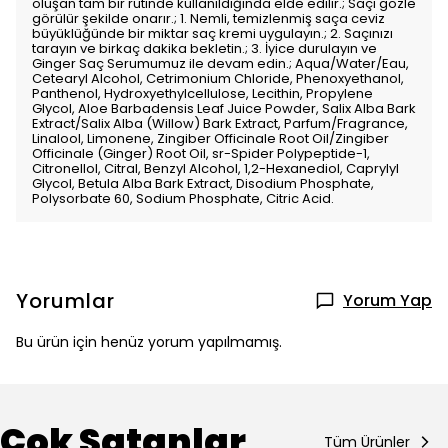
oluşan tam bir rutinde kullanıldığında elde edilir.; Saçı gözle
görülür şekilde onarır.; 1. Nemli, temizlenmiş saça ceviz
büyüklüğünde bir miktar saç kremi uygulayın.; 2. Saçınızı
tarayın ve birkaç dakika bekletin.; 3. İyice durulayın ve
Ginger Saç Serumumuz ile devam edin.; Aqua/Water/Eau,
Cetearyl Alcohol, Cetrimonium Chloride, Phenoxyethanol,
Panthenol, Hydroxyethylcellulose, Lecithin, Propylene
Glycol, Aloe Barbadensis Leaf Juice Powder, Salix Alba Bark
Extract/Salix Alba (Willow) Bark Extract, Parfum/Fragrance,
Linalool, Limonene, Zingiber Officinale Root Oil/Zingiber
Officinale (Ginger) Root Oil, sr-Spider Polypeptide-1,
Citronellol, Citral, Benzyl Alcohol, 1,2-Hexanediol, Caprylyl
Glycol, Betula Alba Bark Extract, Disodium Phosphate,
Polysorbate 60, Sodium Phosphate, Citric Acid.
Yorumlar
Yorum Yap
Bu ürün için henüz yorum yapılmamış.
Çok Satanlar
Tüm Ürünler