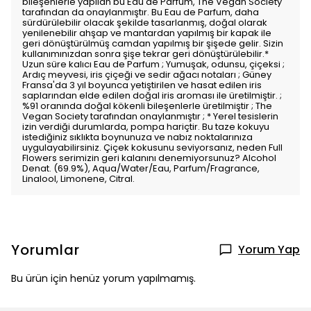
bileşenlerle yapılan bu Eau de Parfum, The Vegan Society
tarafından da onaylanmıştır. Bu Eau de Parfum, daha
sürdürülebilir olacak şekilde tasarlanmış, doğal olarak
yenilenebilir ahşap ve mantardan yapılmış bir kapak ile
geri dönüştürülmüş camdan yapılmış bir şişede gelir. Sizin
kullanımınızdan sonra şişe tekrar geri dönüştürülebilir.*
Uzun süre kalıcı Eau de Parfum ; Yumuşak, odunsu, çiçeksi ;
Ardıç meyvesi, iris çiçeği ve sedir ağacı notaları ; Güney
Fransa'da 3 yıl boyunca yetiştirilen ve hasat edilen iris
saplarından elde edilen doğal iris aroması ile üretilmiştir. ;
%91 oranında doğal kökenli bileşenlerle üretilmiştir ; The
Vegan Society tarafından onaylanmıştır ; * Yerel tesislerin
izin verdiği durumlarda, pompa hariçtir. Bu taze kokuyu
istediğiniz sıklıkta boynunuza ve nabız noktalarınıza
uygulayabilirsiniz. Çiçek kokusunu seviyorsanız, neden Full
Flowers serimizin geri kalanını denemiyorsunuz? Alcohol
Denat. (69.9%), Aqua/Water/Eau, Parfum/Fragrance,
Linalool, Limonene, Citral.
Yorumlar
Yorum Yap
Bu ürün için henüz yorum yapılmamış.