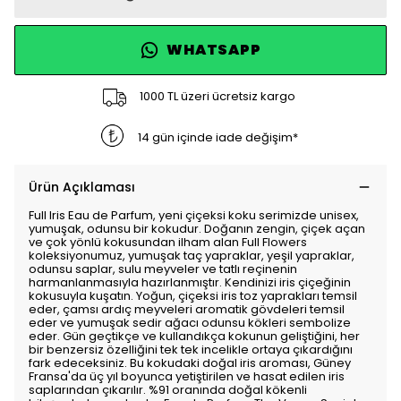
WHATSAPP
1000 TL üzeri ücretsiz kargo
14 gün içinde iade değişim*
Ürün Açıklaması
Full Iris Eau de Parfum, yeni çiçeksi koku serimizde unisex,
yumuşak, odunsu bir kokudur. Doğanın zengin, çiçek açan
ve çok yönlü kokusundan ilham alan Full Flowers
koleksiyonumuz, yumuşak taç yapraklar, yeşil yapraklar,
odunsu saplar, sulu meyveler ve tatlı reçinenin
harmanlanmasıyla hazırlanmıştır. Kendinizi iris çiçeğinin
kokusuyla kuşatın. Yoğun, çiçeksi iris toz yaprakları temsil
eder, çamsı ardıç meyveleri aromatik gövdeleri temsil
eder ve yumuşak sedir ağacı odunsu kökleri sembolize
eder. Gün geçtikçe ve kullandıkça kokunun geliştiğini, her
bir benzersiz özelliğini tek tek incelikle ortaya çıkardığını
fark edeceksiniz. Bu kokudaki doğal iris aroması, Güney
Fransa'da üç yıl boyunca yetiştirilen ve hasat edilen iris
saplarından çıkarılır. %91 oranında doğal kökenli