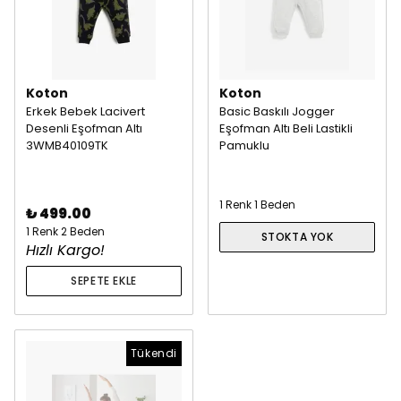
Koton
Koton
Erkek Bebek Lacivert
Basic Baskılı Jogger
Desenli Eşofman Altı
Eşofman Altı Beli Lastikli
3WMB40109TK
Pamuklu
1 Renk 1 Beden
₺ 499.00
1 Renk 2 Beden
STOKTA YOK
Hızlı Kargo!
SEPETE EKLE
Tükendi