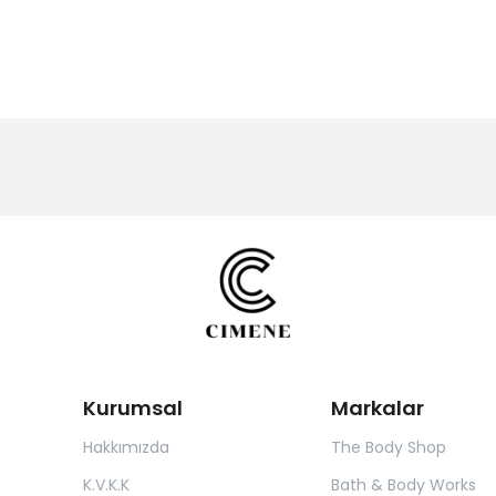
Kurumsal
Markalar
Hakkımızda
The Body Shop
K.V.K.K
Bath & Body Works