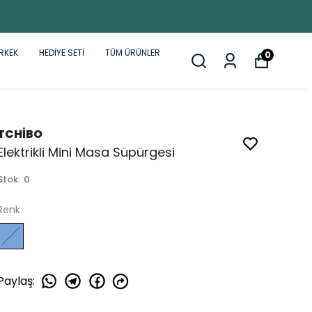
RKEK
HEDİYE SETİ
TÜM ÜRÜNLER
0
TCHİBO
Elektrikli Mini Masa Süpürgesi
Stok
:
0
Renk
Paylaş
: