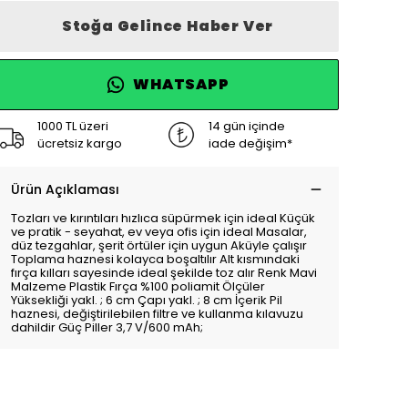
Stoğa Gelince Haber Ver
WHATSAPP
1000 TL üzeri
14 gün içinde
ücretsiz kargo
iade değişim*
Ürün Açıklaması
Tozları ve kırıntıları hızlıca süpürmek için ideal Küçük
ve pratik - seyahat, ev veya ofis için ideal Masalar,
düz tezgahlar, şerit örtüler için uygun Aküyle çalışır
Toplama haznesi kolayca boşaltılır Alt kısmındaki
fırça kılları sayesinde ideal şekilde toz alır Renk Mavi
Malzeme Plastik Fırça %100 poliamit Ölçüler
Yüksekliği yakl. ; 6 cm Çapı yakl. ; 8 cm İçerik Pil
haznesi, değiştirilebilen filtre ve kullanma kılavuzu
dahildir Güç Piller 3,7 V/600 mAh;