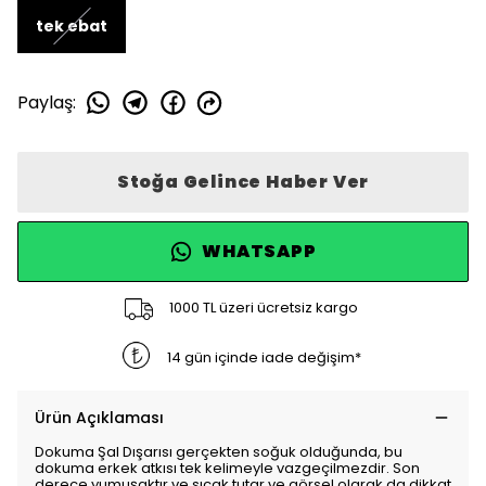
tek ebat
Paylaş
:
Stoğa Gelince Haber Ver
WHATSAPP
1000 TL üzeri ücretsiz kargo
14 gün içinde iade değişim*
Ürün Açıklaması
Dokuma Şal Dışarısı gerçekten soğuk olduğunda, bu
dokuma erkek atkısı tek kelimeyle vazgeçilmezdir. Son
derece yumuşaktır ve sıcak tutar ve görsel olarak da dikkat