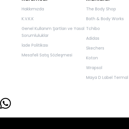
Hakkımızda
The Body Shop
K.V.K.K
Bath & Body Works
Genel Kullanım Şartları ve Yasal
Tchibo
Sorumluluklar
Adidas
İade Politikası
Skechers
Mesafeli Satış Sözleşmesi
Koton
Wrapsol
Maya D Label Termal 