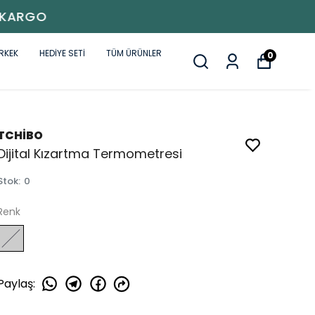
RKEK
HEDİYE SETİ
TÜM ÜRÜNLER
0
TCHİBO
Dijital Kızartma Termometresi
Stok
:
0
Renk
Paylaş
: