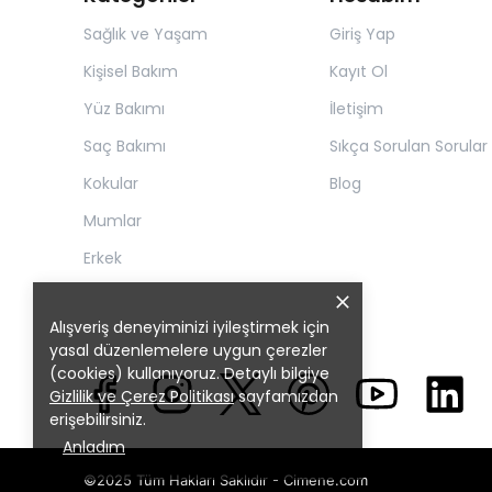
Sağlık ve Yaşam
Giriş Yap
Kişisel Bakım
Kayıt Ol
Yüz Bakımı
İletişim
Saç Bakımı
Sıkça Sorulan Sorular
Kokular
Blog
Mumlar
Erkek
Alışveriş deneyiminizi iyileştirmek için
yasal düzenlemelere uygun çerezler
(cookies) kullanıyoruz. Detaylı bilgiye
Gizlilik ve Çerez Politikası
sayfamızdan
erişebilirsiniz.
Anladım
©2025 Tüm Hakları Saklıdır - Cimene.com