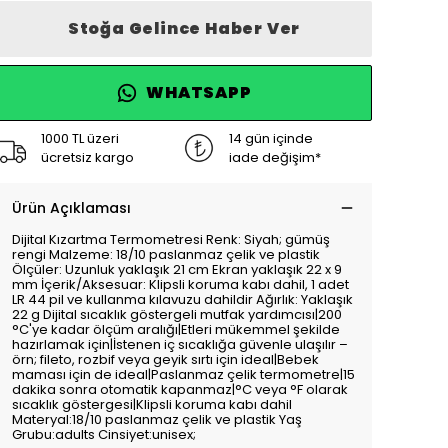
Stoğa Gelince Haber Ver
WHATSAPP
1000 TL üzeri
14 gün içinde
ücretsiz kargo
iade değişim*
Ürün Açıklaması
Dijital Kızartma Termometresi Renk: Siyah; gümüş
rengi Malzeme: 18/10 paslanmaz çelik ve plastik
Ölçüler: Uzunluk yaklaşık 21 cm Ekran yaklaşık 22 x 9
mm İçerik/Aksesuar: Klipsli koruma kabı dahil, 1 adet
LR 44 pil ve kullanma kılavuzu dahildir Ağırlık: Yaklaşık
22 g Dijital sıcaklık göstergeli mutfak yardımcısı|200
°C'ye kadar ölçüm aralığı|Etleri mükemmel şekilde
hazırlamak için|İstenen iç sıcaklığa güvenle ulaşılır –
örn; fileto, rozbif veya geyik sırtı için ideal|Bebek
maması için de ideal|Paslanmaz çelik termometre|15
dakika sonra otomatik kapanmaz|°C veya °F olarak
sıcaklık göstergesi|Klipsli koruma kabı dahil
Materyal:18/10 paslanmaz çelik ve plastik Yaş
Grubu:adults Cinsiyet:unisex;