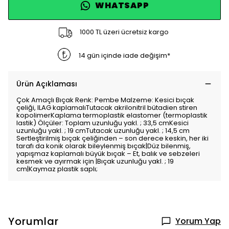
WHATSAPP
1000 TL üzeri ücretsiz kargo
14 gün içinde iade değişim*
Ürün Açıklaması
Çok Amaçlı Bıçak Renk: Pembe Malzeme: Kesici bıçak
çeliği, ILAG kaplamalıTutacak akrilonitril bütadien stiren
kopolimerKaplama termoplastik elastomer (termoplastik
lastik) Ölçüler: Toplam uzunluğu yakl. ; 33,5 cmKesici
uzunluğu yakl. ; 19 cmTutacak uzunluğu yakl. ; 14,5 cm
Sertleştirilmiş bıçak çeliğinden – son derece keskin, her iki
tarafı da konik olarak bileylenmiş bıçak|Düz bilenmiş,
yapışmaz kaplamalı büyük bıçak – Et, balık ve sebzeleri
kesmek ve ayırmak için |Bıçak uzunluğu yakl. ; 19
cm|Kaymaz plastik saplı;
Yorumlar
Yorum Yap