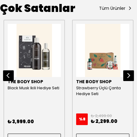
Çok Satanlar
Tüm Ürünler
THE BODY SHOP
THE BODY SHOP
Black Musk Ikili Hediye Seti
Strawberry Üçlü Çanta
Hediye Seti
₺ 2,499.00
%
8
₺ 2,299.00
₺ 3,999.00