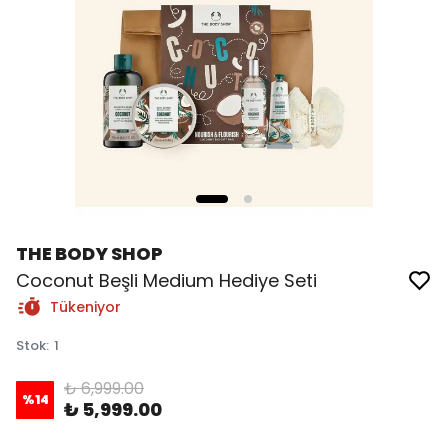
THE BODY SHOP
Coconut Beşli Medium Hediye Seti
Tükeniyor
Stok
:
1
₺ 6,999.00
%
14
₺ 5,999.00