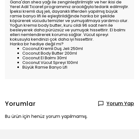
Gana'dan shea yağı ile zenginleştirilmiştir ve her ikisi de
Yerel Adil Ticaret programımız aracılığıyla tedarik edilmiştir.
İpeksi kremli duş jeli, dayanıklı liflerden yapılmış büyük
ramie banyo lifi ile eşleştirildiğinde harika bir şekilde
köpürerek vücudu temizler ve yumuşatmaya yardımcı olur.
Yoğun kremsi body butter, kuru cildi 96 saat nem ile
besleyerek daha pürüzsüz ve yumuşak hissettirir. El balmı
elleri nemlendirerek koruma sağlar. Vücut spreyi
kokusuyla kendinizi çok daha iyi hissettirir.
Harika bir hediye değil mi?
Coconut Kremli Duş Jeli 250ml
Coconut Body Butter 200ml
Coconut El Balmı 30ml
Coconut Vücut Spreyi 100ml
Büyük Ramie Banyo Lifi
Yorumlar
Yorum Yap
Bu ürün için henüz yorum yapılmamış.