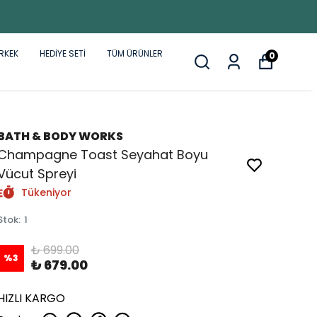
RKEK
HEDİYE SETİ
TÜM ÜRÜNLER
0
BATH & BODY WORKS
Champagne Toast Seyahat Boyu
Vücut Spreyi
Tükeniyor
Stok
:
1
₺ 699.00
%
3
₺ 679.00
HIZLI KARGO