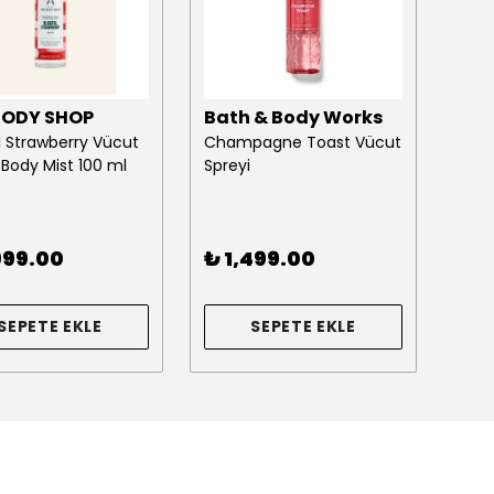
BODY SHOP
Bath & Body Works
THE
ul Strawberry Vücut
Champagne Toast Vücut
Blac
 Body Mist 100 ml
Spreyi
Body
999.00
₺ 1,499.00
₺ 2
SEPETE EKLE
SEPETE EKLE