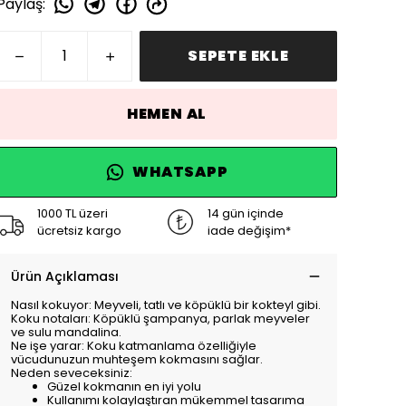
Paylaş
:
SEPETE EKLE
HEMEN AL
WHATSAPP
1000 TL üzeri
14 gün içinde
ücretsiz kargo
iade değişim*
Ürün Açıklaması
Nasıl kokuyor: Meyveli, tatlı ve köpüklü bir kokteyl gibi.
Koku notaları: Köpüklü şampanya, parlak meyveler
ve sulu mandalina.
Ne işe yarar: Koku katmanlama özelliğiyle
vücudunuzun muhteşem kokmasını sağlar.
Neden seveceksiniz:
Güzel kokmanın en iyi yolu
Kullanımı kolaylaştıran mükemmel tasarıma