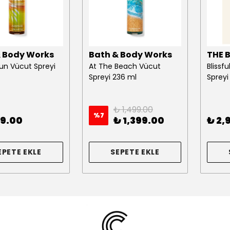
& Body Works
Bath & Body Works
THE 
Sun Vücut Spreyi
At The Beach Vücut
Blissf
Spreyi 236 ml
Spreyi
₺ 1,499.00
%
7
99.00
₺ 1,399.00
₺ 2,
EPETE EKLE
SEPETE EKLE