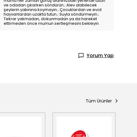
mumu her zaman görüş alanınızdaki yerlerde tutun
ve odadan çıkarken söndürün.; Alev alabilecek
şeylerin yakınına koymayın.; Çocuklardan ve evcil
hayvanlardan uzakta tutun.; Suyla söndürmeyin.;
Tekrar yakmadan, dokunmadan ya da hareket
ettirmeden önce mumun sertleşmesini bekleyin.
Yorum Yap
Tüm Ürünler