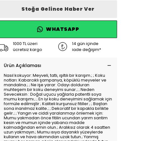
Stoğa Gelince Haber Ver
WHATSAPP
1000 TL üzeri
14 gün içinde
ücretsiz kargo
iade değişim*
Ürün Açıklaması
Nasıl kokuyor: Meyveli, tatlı, ışıltılı bir karışım.; ; Koku
notları: Kabarcıklı şampanya, köpüklü meyveler ve
mandalina.; ; Ne işe yarar: Odayı dolduran
muhteşem bir koku deneyimi sunar.; ; Neden
Seveceksin : Doğal uçucu yağlarla patentli soya
mumu karışımı.; ; En iyi koku deneyimini sağlamak için
formüle edilmiştir ; Kaliteli kurşunsuz fitiller.; ; Baştan
sona inanılmaz kalite.; ; Dekoratif bir kapakla birlikte
gelir.; ; Yangın ve ciddi yaralanmayı önlemek için:
Mumu yakmadan önce fitilin ucundan yarım santim
kesin ve mumun içinde yabancı madde
kalmadığından emin olun.; Aralıksız olarak 4 saatten
uzun yakmayın.; Mumu ısıya dayanıklı yüzeylerde
kullanın ve hava akımından uzak tutun.; Yanmış