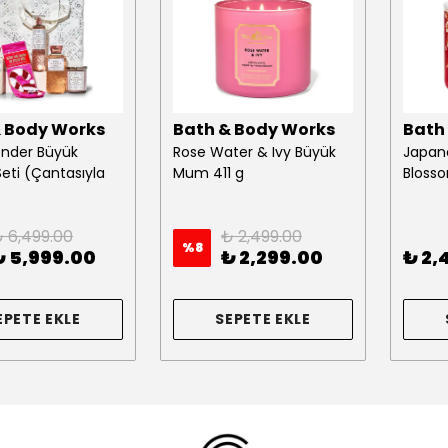
& Body Works
Bath & Body Works
Bath
nder Büyük
Rose Water & Ivy Büyük
Japan
eti (Çantasıyla
Mum 411 g
Bloss
 6,499.00
₺ 2,499.00
%
8
₺ 5,999.00
₺ 2,299.00
₺ 2,
EPETE EKLE
SEPETE EKLE