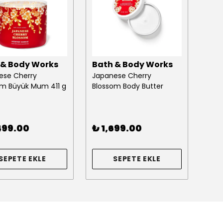
 & Body Works
Bath & Body Works
Bat
ese Cherry
Japanese Cherry
Vani
om Büyük Mum 411 g
Blossom Body Butter
Mu
499.00
₺ 1,699.00
₺ 2
1 Ren
SEPETE EKLE
SEPETE EKLE