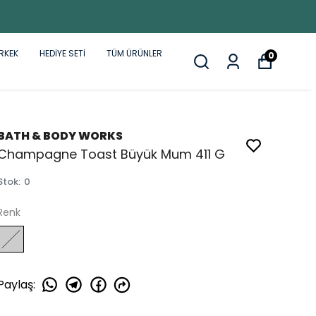
RKEK
HEDİYE SETİ
TÜM ÜRÜNLER
0
BATH & BODY WORKS
Champagne Toast Büyük Mum 411 G
Stok
:
0
Renk
Paylaş
: