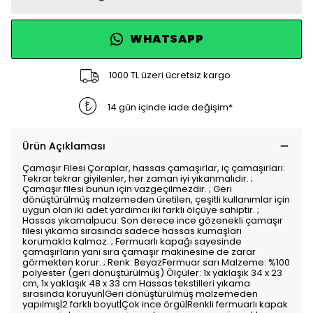
WHATSAPP
1000 TL üzeri ücretsiz kargo
14 gün içinde iade değişim*
Ürün Açıklaması
Çamaşır Filesi Çoraplar, hassas çamaşırlar, iç çamaşırları:
Tekrar tekrar giyilenler, her zaman iyi yıkanmalıdır. ;
Çamaşır filesi bunun için vazgeçilmezdir. ; Geri
dönüştürülmüş malzemeden üretilen, çeşitli kullanımlar için
uygun olan iki adet yardımcı iki farklı ölçüye sahiptir. ;
Hassas yıkamaİpucu: Son derece ince gözenekli çamaşır
filesi yıkama sırasında sadece hassas kumaşları
korumakla kalmaz. ; Fermuarlı kapağı sayesinde
çamaşırların yanı sıra çamaşır makinesine de zarar
görmekten korur. ; Renk: BeyazFermuar sarı Malzeme: %100
polyester (geri dönüştürülmüş) Ölçüler: 1x yaklaşık 34 x 23
cm, 1x yaklaşık 48 x 33 cm Hassas tekstilleri yıkama
sırasında koruyun|Geri dönüştürülmüş malzemeden
yapılmış|2 farklı boyut|Çok ince örgü|Renkli fermuarlı kapak