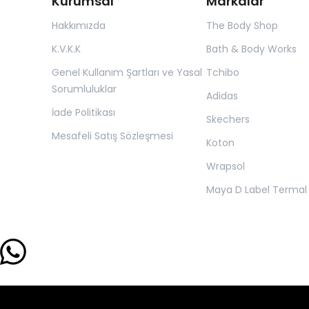
Kurumsal
Markalar
Hakkımızda
The Body Shop
K.V.K.K
Bath & Body Works
Genel Kullanım Şartları ve Yasal
Tchibo
Sorumluluklar
Adidas
İade Politikası
Skechers
Mesafeli Satış Sözleşmesi
Koton
Wrapsol
Maya D Label Termal 