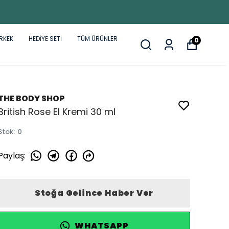
RKEK
HEDİYE SETİ
TÜM ÜRÜNLER
0
THE BODY SHOP
British Rose El Kremi 30 ml
Stok
:
0
Paylaş
:
Stoğa Gelince Haber Ver
WHATSAPP