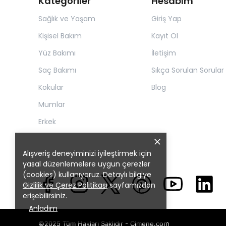
Kategoriler
Hesabım
Sağlık ve Yaşam
Giriş Yap
Kişisel Bakım
Kayıt Ol
Yüz Bakımı
İletişim
Saç Bakımı
Sıkça Sorulan Sorular
Kokular
Blog
Mumlar
Erkek
Alışveriş deneyiminizi iyileştirmek için
yasal düzenlemelere uygun çerezler
(cookies) kullanıyoruz. Detaylı bilgiye
Gizlilik ve Çerez Politikası
sayfamızdan
erişebilirsiniz.
Anladım
©2025 Tüm Hakları Saklıdır - Cimene.com