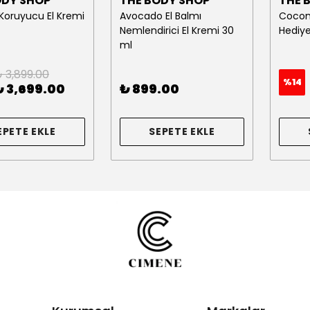
ODY SHOP
THE BODY SHOP
THE 
 Koruyucu El Kremi
Avocado El Balmı
Cocon
Nemlendirici El Kremi 30
Hediye
ml
 3,899.00
%
14
₺ 3,699.00
₺ 899.00
EPETE EKLE
SEPETE EKLE