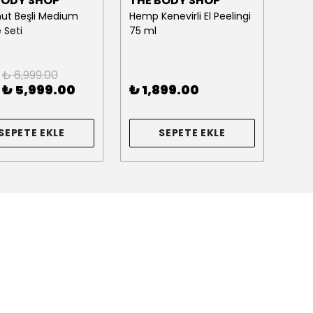
BODY SHOP
THE BODY SHOP
THE
ut Beşli Medium
Hemp Kenevirli El Peelingi
Stra
 Seti
75 ml
Hedi
₺ 6,999.00
%
8
₺ 5,999.00
₺ 1,899.00
SEPETE EKLE
SEPETE EKLE