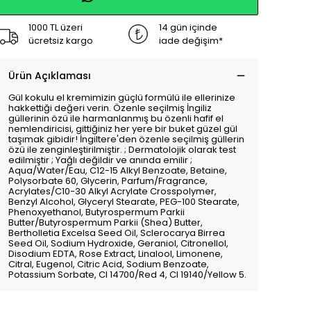
1000 TL üzeri
14 gün içinde
ücretsiz kargo
iade değişim*
Ürün Açıklaması
Gül kokulu el kremimizin güçlü formülü ile ellerinize
hakkettiği değeri verin. Özenle seçilmiş İngiliz
güllerinin özü ile harmanlanmış bu özenli hafif el
nemlendiricisi, gittiğiniz her yere bir buket güzel gül
taşımak gibidir! İngiltere'den özenle seçilmiş güllerin
özü ile zenginleştirilmiştir. ; Dermatolojik olarak test
edilmiştir ; Yağlı değildir ve anında emilir ;
Aqua/Water/Eau, C12-15 Alkyl Benzoate, Betaine,
Polysorbate 60, Glycerin, Parfum/Fragrance,
Acrylates/C10-30 Alkyl Acrylate Crosspolymer,
Benzyl Alcohol, Glyceryl Stearate, PEG-100 Stearate,
Phenoxyethanol, Butyrospermum Parkii
Butter/Butyrospermum Parkii (Shea) Butter,
Bertholletia Excelsa Seed Oil, Sclerocarya Birrea
Seed Oil, Sodium Hydroxide, Geraniol, Citronellol,
Disodium EDTA, Rose Extract, Linalool, Limonene,
Citral, Eugenol, Citric Acid, Sodium Benzoate,
Potassium Sorbate, CI 14700/Red 4, CI 19140/Yellow 5.