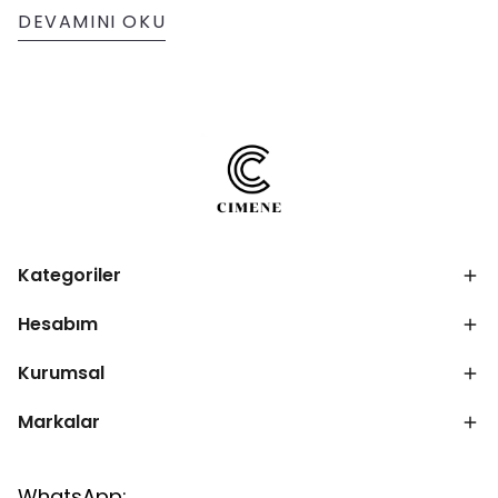
hem de çevreye duyarlı bir seçenek sunar.
DEVAMINI OKU
Kategoriler
Hesabım
Kurumsal
Markalar
WhatsApp: